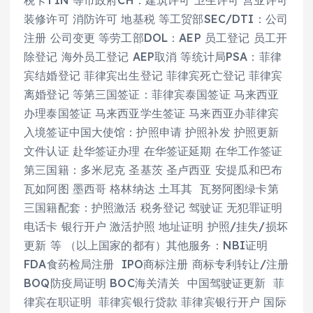
装修许可 消防许可 地基税 等工贸部SEC/DTI：公司
注册 公司变更 等劳工部DOL：AEP 员工登记 员工开
除登记 海外员工登记 AEP取消 等统计局PSA：菲律
宾结婚登记 菲律宾出生登记 菲律宾死亡登记 菲律宾
离婚登记 等第三国签证：菲律宾泰国签证 马来西亚
办理泰国签证 马来西亚学生签证 马来西亚办菲律宾
入境签证中国大使馆：护照申请 护照补发 护照更新
文件认证 赴华签证办理 在华签证延期 在华工作签证
第三国籍：多米尼克 圣基茨 圣卢西亚 安提瓜和巴布
瓦如阿图 墨西哥 格林纳达 土耳其 瓦努阿图绿卡第
三国籍配套：护照激活 税务登记 驾驶证 无犯罪证明
电话卡 银行开户 激活护照 地址证明 护照/挂失/损坏
更新 等 （以上国家的都有）其他服务：NBI证明
FDA食药检局注册 IPO商标注册 商标专利转让/注册
BOQ防疫局证明 BOC海关清关 中国驾驶证更新 菲
律宾在职证明 菲律宾银行贷款 菲律宾银行开户 国际