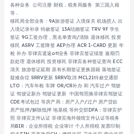
各种业务 公司注册 财税，税务局服务 第三国入籍
等 .
移民局全部业务：9A旅游签证 入境保关 机场捞人 出
入境记录补录 特赦签证 13A结婚签证 TRV 9F 学生
签证 9G工签办理，黑名单查询/清除 退休移民 投资
移民 ASRV 工签降签 AEP办理 ACR I-CARD 更新 年
检 补办 菲律宾遣返otl业务 菲律宾签证续签 逾期罚
款处理 退休移民 投资移民 菲律宾各种签证查询 ECC
清关 旅游签证延期 原有长期签证更换国籍 落地签证
疑难杂症 SRRV更新 SRRV取消 MCL21特赦交通部
LTO：汽车年检 车牌 OR/CR补办 和 汽车过户 驾驶
证 驾驶证新办 驾驶证更新 中国驾照换菲律宾驾驶证
CDE考试包过 等房产局：房产入户/过户 房产贷款
房产抵押/解除抵押 地基税 等外交部DFA：菲律宾护
照 菲律宾文件认证 菲律宾海外领馆文件认证等税务
局BIR：企业所得税 企业审计 个人所得税 发票印制
税卡TIN 等市政府CH：建筑许可 卫生许可 营业许可