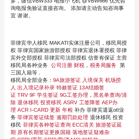
多，微信VBW333 电报小飞机 @VBW666 优先咨
询电报免验证直接咨询。 添加请主动告知咨询事
宜 谢谢。
菲律宾华人移民 MAKATI实体注册公司，移民局授
权 菲律宾国家旅游部授权 菲律宾退休署授权 菲律
宾外交部授权 菲律宾司法部授权 信誉有保证 主营
移民局各种业务
公司注册
财税
，
税务局服务
第
三国入籍等 .
移民局全部业务：
9A旅游签证
入境保关
机场捞
人
出入境记录补录
特赦签证
13A结婚签
证
TRV
9F 学生签证
9G工签办理
，
黑名单查询/清
除
退休移民
投资移民
ASRV
工签降签
AEP办
理
ACR I-CARD 更新
年检
补办 菲律宾遣返otl业
务
菲律宾签证续签
逾期罚款处理
退休移民 投资
移民
菲律宾各种签证查询
ECC清关
旅游签证延
期
原有长期签证更换国籍
落地签证疑难杂