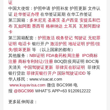
证
中国大使馆：护照申请 护照补发 护照更新 文件认
证
赴华签证办理
在华签证延期 在华工作签证
第三国籍：
多米尼克
圣基茨
圣卢西亚
安提瓜和巴
布
瓦如阿图
墨西哥
格林纳达
土耳其
瓦努阿图绿
卡
第三国籍配套：
护照激活
税务登记
驾驶证
无犯罪
证明
电话卡
银行开户
激活护照
地址证明
护照/挂
失/损坏更新
等 （以上国家的都有）
其他服务：
NBI证明
FDA食药检局注册
IPO商标
注册
商标专利转让/注册
BOQ防疫局证明 BOC海
关清关
中国驾驶证更新
菲律宾在职证明
菲律宾
银行贷款
菲律宾银行开户
国际驾驶证IDD
等
华人移民：www.visacat.com
www.kuyavisa.com
微信 BGC998 电
报
@BGC998
WHAT’S APP+63 9120912222
更多延伸阅读：