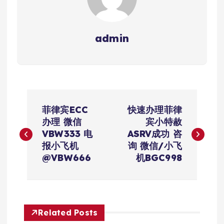
admin
文
菲律宾ECC
快速办理菲律
章
办理 微信
宾小特赦
VBW333 电
ASRV成功 咨
导
报小飞机
询 微信/小飞
@VBW666
机BGC998
航
Related Posts