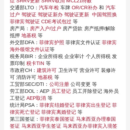
症
SRRV更新
SRRV取消
MCL21特赦
交通部LTO：
汽车年检
车牌
OR/CR补办
和
汽车
过户
驾驶证
驾驶证新办
驾驶证更新
中国驾照换
菲律宾驾驶证
CDE考试包过
等
房产局：
房产入户/过户
房产贷款 房产抵押/解除
抵押
地基税
等
外交部DFA：
菲律宾护照
菲律宾文件认证
菲律宾
海外领馆文件认证
等
税务局BIR：企业所得税 企业审计 个人所得税 发
票印制
税卡TIN
等
市政府CH：
建筑许可
卫生许可 营业许可 装修许
可 消防许可
地基税
等
工贸部SEC/DTI：
公司注册
公司变更 等
劳工部DOL：AEP
员工登记
员工开除登记 海外员
工登记
AEP取消
等
统计局PSA：
菲律宾结婚登记
菲律宾出生登记
菲
律宾死亡登记
菲律宾离婚登记
等
第三国签证：
菲律宾泰国签证
马来西亚办理泰国
签证
马来西亚学生签证
马来西亚办菲律宾入境签