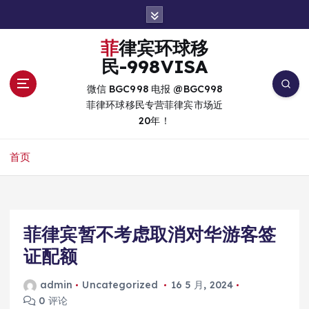
跳
转
到
菲律宾环球移
内
民-998VISA
容
微信 BGC998 电报 @BGC998
菲律环球移民专营菲律宾市场近
20年！
首页
菲律宾暂不考虑取消对华游客签
证配额
admin
Uncategorized
16 5 月, 2024
0 评论