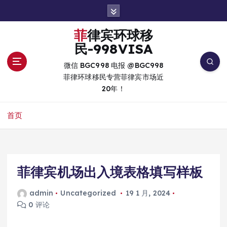
跳
转
到
菲律宾环球移
内
民-998VISA
容
微信 BGC998 电报 @BGC998
菲律环球移民专营菲律宾市场近
20年！
首页
菲律宾机场出入境表格填写样板
admin
Uncategorized
19 1 月, 2024
0 评论