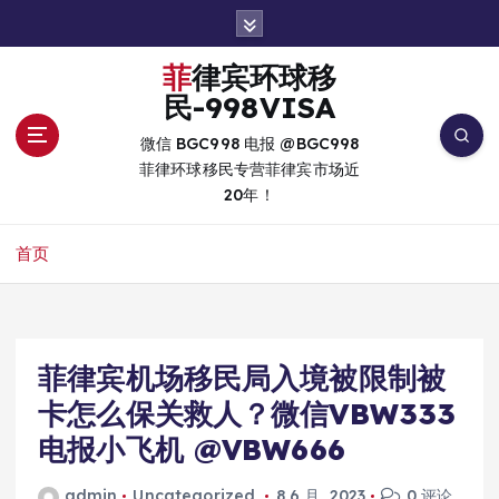
跳
转
到
菲律宾环球移
内
民-998VISA
容
微信 BGC998 电报 @BGC998
菲律环球移民专营菲律宾市场近
20年！
首页
菲律宾机场移民局入境被限制被
卡怎么保关救人？微信VBW333
电报小飞机 @VBW666
admin
Uncategorized
8 6 月, 2023
0 评论