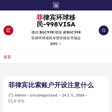
跳
转
到
菲律宾环球移
内
民-998VISA
容
微信 BGC998 电报 @BGC998
菲律环球移民专营菲律宾市场近
20年！
首页
菲律宾比索账户开设注意什么
admin
Uncategorized
24 2 月, 2024
0 评论