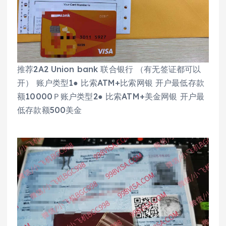
推荐2A2 Union bank 联合银行 （有无签证都可以
开） 账户类型1● 比索ATM+比索网银 开户最低存款
额10000Ｐ账户类型2● 比索ATM+美金网银 开户最
低存款额500美金