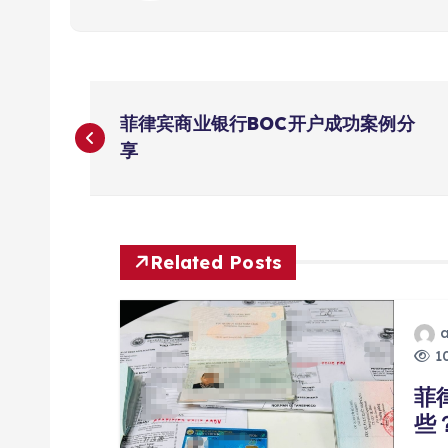
文
菲律宾商业银行BOC开户成功案例分
章
享
导
航
Related Posts
10
菲
些