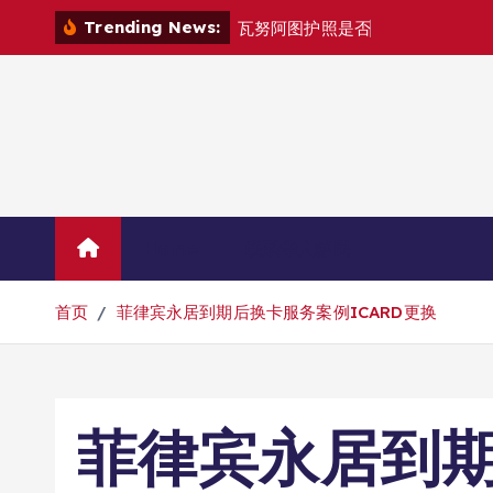
跳
Trending News:
瓦
努
阿
图
护
照
是
否
能
在
马
尼
拉
自
由
转
到
内
容
Home
联系华人移民
首页
菲律宾永居到期后换卡服务案例ICARD更换
菲律宾永居到