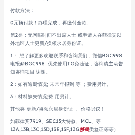
付款方法：
0元预付款！办理完成，再缴付全款。
第2类：无闲暇时间不出席人士 或申请人在菲律宾以
外地区人士更新/换领永居身份证。
1： 想了解更多欢迎联系和咨询我们，微信BGC998
电报@BGC998 优先使用TG免验证，咨询请主动告
知咨询项目 谢谢。
2：如有逾期情况; 未常年报到 等 ；费用另计。
3：材料缺失情况;费 用另计。
其他类 更新/换领永居身份证 ， 价格另议！
如菲律宾7919、SEC13大特赦、MCL、等
13A,13B,13C,13D,13E,13F,13G
移民
类签证等等）