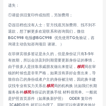
遗失：
①请提供旧复印件或拍照，另加费用；
②连旧档也没有人士：官方找底另加费用、找不到不
退款，想了解更多欢迎联系和咨询我们，微信
BGC998 电报@BGC998 优先使用TG免验证，咨
询请主动告知咨询项目 谢谢。 ）
在菲律宾很多签证是永久的，但是身份证只有3-5年
有效期，所以会涉及到到期需要更新身份证的事情，
由于很多人是挂靠亲戚朋友做出来签证，
移民
局在审
核的时候也是非常严格，如果没有弄好会查出来，导
致你自己的身份或者户主的身份被注销，因此换卡建
议找专业有实力关系在
移民
局的机构换 比如我们长期
服务各种
移民
身份证的更换手续 材料很简单。一般就
是护照首页原件（如果换新护照） ODER 复印件
ICARD原件 就可以办理了。同时可以申请更改地址