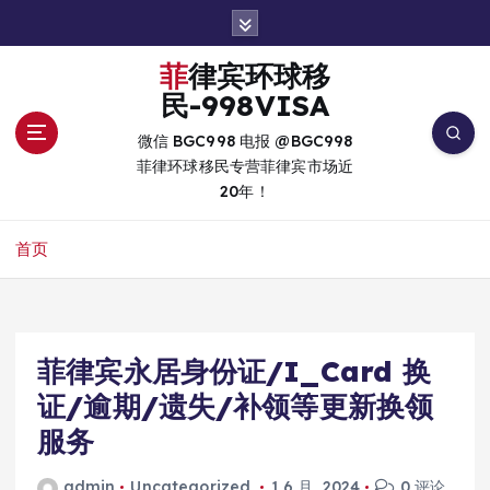
跳
转
到
菲律宾环球移
内
民-998VISA
容
微信 BGC998 电报 @BGC998
菲律环球移民专营菲律宾市场近
20年！
首页
菲律宾永居身份证/I_Card 换
证/逾期/遗失/补领等更新换领
服务
admin
Uncategorized
1 6 月, 2024
0 评论