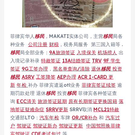
菲律宾华人
移民
，MAKATI实体公司，主营
移民
局各
种业务
公司注册
财税
，税务局服务 第三国入籍等 .
移民
局全部业务：
9A旅游签证
入境保关
机场捞人
出
入境记录补录
特赦签证
13A结婚签证
TRV
9F 学生
签证
9G工签办理
，
黑名单查询/清除
退休
移民
投资
移民
ASRV
工签降签
AEP办理
ACR I-CARD 更
新
年检
补办 菲律宾遣返otl业务
菲律宾签证续签
逾
期罚款处理 退休
移民
投资
移民
菲律宾各种签证查
询
ECC清关
旅游签证延期
原有长期签证更换国籍
落
地签证疑难杂症
SRRV更新
SRRV取消
MCL21特赦
交通部LTO：
汽车年检
车牌
OR/CR补办
和
汽车过
户
驾驶证
驾驶证新办
驾驶证更新
中国驾照换菲律
宾驾驶证
CDE考试包过
等