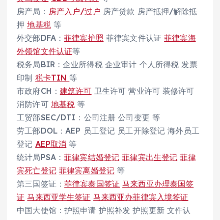
房产局：
房产入户/过户
房产贷款 房产抵押/解除抵
押
地基税
等
外交部DFA：
菲律宾护照
菲律宾文件认证
菲律宾海
外领馆文件认证
等
税务局BIR：企业所得税 企业审计 个人所得税 发票
印制
税卡TIN
等
市政府CH：
建筑许可
卫生许可 营业许可 装修许可
消防许可
地基税
等
工贸部SEC/DTI：公司注册 公司变更 等
劳工部DOL：AEP 员工登记 员工开除登记 海外员工
登记
AEP取消
等
统计局PSA：
菲律宾结婚登记
菲律宾出生登记
菲律
宾死亡登记
菲律宾离婚登记
等
第三国签证：
菲律宾泰国签证
马来西亚办理泰国签
证
马来西亚学生签证
马来西亚办菲律宾入境签证
中国大使馆：护照申请 护照补发 护照更新 文件认