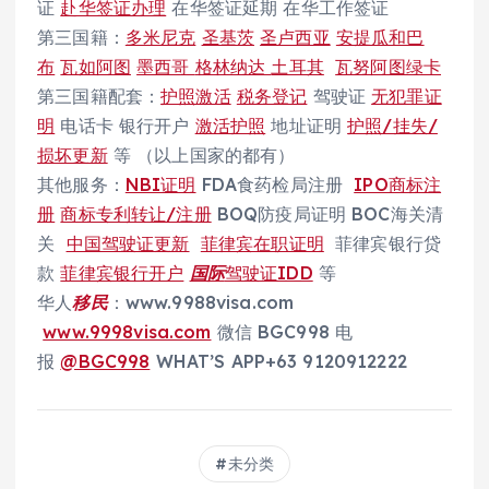
证
赴华签证办理
在华签证延期 在华工作签证
第三国籍：
多米尼克
圣基茨
圣卢西亚
安提瓜和巴
布
瓦如阿图
墨西哥
格林纳达
土耳其
瓦努阿图绿卡
第三国籍配套：
护照激活
税务登记
驾驶证
无犯罪证
明
电话卡 银行开户
激活护照
地址证明
护照/挂失/
损坏更新
等 （以上国家的都有）
其他服务：
NBI证明
FDA食药检局注册
IPO商标注
册
商标专利转让/注册
BOQ防疫局证明 BOC海关清
关
中国驾驶证更新
菲律宾在职证明
菲律宾银行贷
款
菲律宾银行开户
国际
驾驶证IDD
等
华人
移民
：www.9988visa.com
www.9998visa.com
微信 BGC998 电
报
@BGC998
WHAT’S APP+63 9120912222
未分类