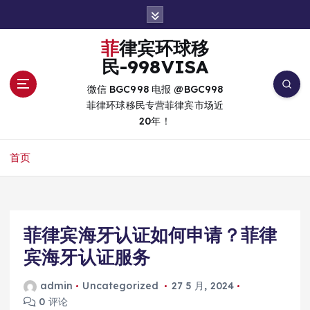
跳
转
到
菲律宾环球移
内
民-998VISA
容
微信 BGC998 电报 @BGC998
菲律环球移民专营菲律宾市场近
20年！
首页
菲律宾海牙认证如何申请？菲律
宾海牙认证服务
admin
Uncategorized
27 5 月, 2024
0 评论