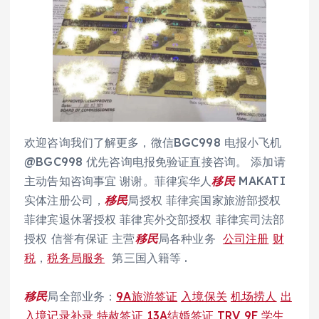
欢迎咨询我们了解更多，微信BGC998 电报小飞机
@BGC998 优先咨询电报免验证直接咨询。 添加请
主动告知咨询事宜 谢谢。菲律宾华人
移民
MAKATI
实体注册公司，
移民
局授权 菲律宾国家旅游部授权
菲律宾退休署授权 菲律宾外交部授权 菲律宾司法部
授权 信誉有保证 主营
移民
局各种业务
公司注册
财
税
，
税务局服务
第三国入籍等 .
移民
局全部业务：
9A旅游签证
入境保关
机场捞人
出
入境记录补录
特赦签证
13A结婚签证
TRV
9F 学生