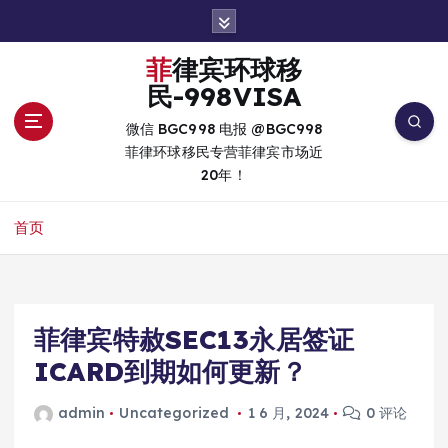
跳
转
到
菲律宾环球移
内
民-998VISA
容
微信 BGC998 电报 @BGC998
菲律环球移民专营菲律宾市场近
20年！
首页
菲律宾特赦SEC13永居签证
ICARD到期如何更新？
admin
Uncategorized
1 6 月, 2024
0 评论