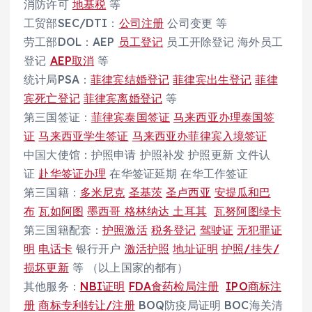
消防许可
地基税
等
工贸部SEC/DTI：
公司注册
公司变更 等
劳工部DOL：AEP
员工登记
员工开除登记 海外员工
登记
AEP取消
等
统计局PSA：
菲律宾结婚登记
菲律宾出生登记
菲律
宾死亡登记
菲律宾离婚登记
等
第三国签证：
菲律宾泰国签证
马来西亚办理泰国签
证
马来西亚学生签证
马来西亚办菲律宾入境签证
中国大使馆：护照申请 护照补发 护照更新 文件认
证
赴华签证办理
在华签证延期 在华工作签证
第三国籍：
多米尼克
圣基茨
圣卢西亚
安提瓜和巴
布
瓦如阿图
墨西哥
格林纳达
土耳其
瓦努阿图绿卡
第三国籍配套：
护照激活
税务登记
驾驶证
无犯罪证
明
电话卡
银行开户
激活护照
地址证明
护照/挂失/
损坏更新
等 （以上国家的都有）
其他服务：
NBI证明
FDA食药检局注册
IPO商标注
册
商标专利转让/注册
BOQ防疫局证明 BOC海关清