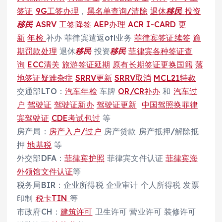
签证
9G工签办理
，
黑名单查询/清除
退休
移民
投资
移民
ASRV
工签降签
AEP办理
ACR I-CARD 更
新
年检
补办 菲律宾遣返otl业务
菲律宾签证续签
逾
期罚款处理
退休
移民
投资
移民
菲律宾各种签证查
询
ECC清关
旅游签证延期
原有长期签证更换国籍
落
地签证疑难杂症
SRRV更新
SRRV取消
MCL21特赦
交通部LTO：
汽车年检
车牌
OR/CR补办
和
汽车过
户
驾驶证
驾驶证新办
驾驶证更新
中国驾照换菲律
宾驾驶证
CDE考试包过
等
房产局：
房产入户/过户
房产贷款 房产抵押/解除抵
押
地基税
等
外交部DFA：
菲律宾护照
菲律宾文件认证
菲律宾海
外领馆文件认证
等
税务局BIR：企业所得税 企业审计 个人所得税 发票
印制
税卡TIN
等
市政府CH：
建筑许可
卫生许可 营业许可 装修许可