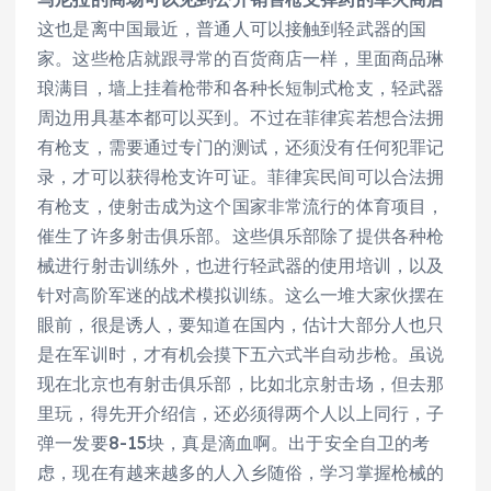
这也是离中国最近，普通人可以接触到轻武器的国
家。这些枪店就跟寻常的百货商店一样，里面商品琳
琅满目，墙上挂着枪带和各种长短制式枪支，轻武器
周边用具基本都可以买到。不过在菲律宾若想合法拥
有枪支，需要通过专门的测试，还须没有任何犯罪记
录，才可以获得枪支许可证。菲律宾民间可以合法拥
有枪支，使射击成为这个国家非常流行的体育项目，
催生了许多射击俱乐部。这些俱乐部除了提供各种枪
械进行射击训练外，也进行轻武器的使用培训，以及
针对高阶军迷的战术模拟训练。这么一堆大家伙摆在
眼前，很是诱人，要知道在国内，估计大部分人也只
是在军训时，才有机会摸下五六式半自动步枪。虽说
现在北京也有射击俱乐部，比如北京射击场，但去那
里玩，得先开介绍信，还必须得两个人以上同行，子
弹一发要8-15块，真是滴血啊。出于安全自卫的考
虑，现在有越来越多的人入乡随俗，学习掌握枪械的