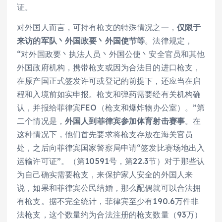
证。
对外国人而言，可持有枪支的特殊情况之一，
仅限于
来访的军队丶外国政要丶外国使节等
。法律规定，
“对外国政要丶执法人员丶外国公使丶安全官员和其他
外国政府机构，携带枪支或因为合法目的进口枪支，
在原产国正式签发许可或登记的前提下，还应当在启
程和入境前如实申报。枪支和弹药需要经有关机构确
认，并报给菲律宾FEO（枪支和爆炸物办公室）。”第
二个情况是，
外国人到菲律宾参加体育射击赛事
。在
这种情况下，他们首先要求将枪支存放在海关官员
处，之后向菲律宾国家警察局申请“签发比赛场地出入
运输许可证”。（第10591号，第22.3节）对于那些认
为自己确实需要枪支，来保护家人安全的外国人来
说，如果和菲律宾公民结婚，那么配偶就可以合法拥
有枪支。据不完全统计，菲律宾至少有190.6万件非
法枪支，这个数量约为合法注册的枪支数量（93万）