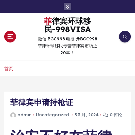
跳
转
到
菲律宾环球移
内
民-998VISA
容
微信 BGC998 电报 @BGC998
菲律环球移民专营菲律宾市场近
20年！
首页
菲律宾申请持枪证
admin
Uncategorized
3 3 月, 2024
0 评论