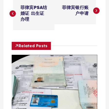
文
菲律宾PSA结
菲律宾银行账
章
婚证 出生证
户申请
办理
导
航
Related Posts