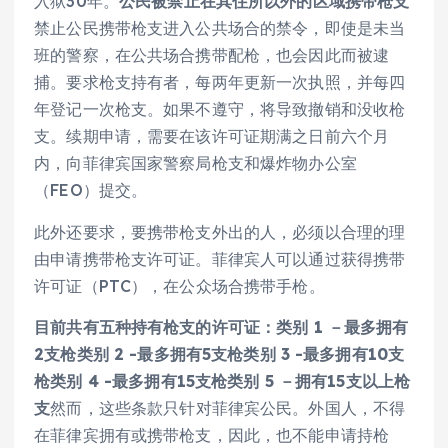
入狱30年。
公民被禁止在其住所以外的区域携带枪支
禁止公民携带枪支进入公共场合的禁令，即使是未当
班的警察，在公共场合携带配枪，也会因此而被逮
捕。要求枪支持有者，每两年更新一次执照，并每四
年登记一次枪支。如果不遵守，将导致撤销和没收枪
支。续期申请，需要在该许可证期满之日前六个月
内，向菲律宾国家警察局枪支和爆炸物办公室
（FEO）提交。
此外还要求，要携带枪支外出的人，必须以合理的理
由申请携带枪支许可证。菲律宾人可以通过获得携带
许可证（PTC），在公众场合携带手枪。
目前共有五种持有枪支的许可证：
类别 1 －最多拥有
2支枪
类别 2 -最多拥有5支枪
类别 3 -最多拥有10支
枪
类别 4 -最多拥有15支枪
类别 5 －拥有15支以上枪
支
然而，这些条款只针对菲律宾公民。外国人，不得
在菲律宾拥有或携带枪支，因此，也不能申请持枪