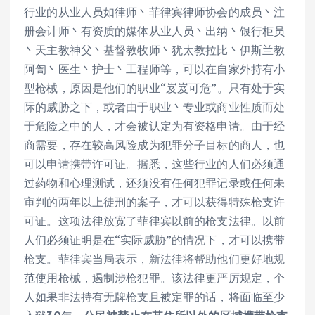
行业的从业人员如律师丶菲律宾律师协会的成员丶注
册会计师丶有资质的媒体从业人员丶出纳丶银行柜员
丶天主教神父丶基督教牧师丶犹太教拉比丶伊斯兰教
阿訇丶医生丶护士丶工程师等，可以在自家外持有小
型枪械，原因是他们的职业“岌岌可危”。只有处于实
际的威胁之下，或者由于职业丶专业或商业性质而处
于危险之中的人，才会被认定为有资格申请。由于经
商需要，存在较高风险成为犯罪分子目标的商人，也
可以申请携带许可证。据悉，这些行业的人们必须通
过药物和心理测试，还须没有任何犯罪记录或任何未
审判的两年以上徒刑的案子，才可以获得特殊枪支许
可证。这项法律放宽了菲律宾以前的枪支法律。以前
人们必须证明是在“实际威胁”的情况下，才可以携带
枪支。菲律宾当局表示，新法律将帮助他们更好地规
范使用枪械，遏制涉枪犯罪。该法律更严厉规定，个
人如果非法持有无牌枪支且被定罪的话，将面临至少