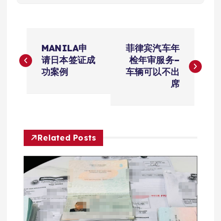
文
MANILA申
菲律宾汽车年
章
请日本签证成
检年审服务–
功案例
车辆可以不出
导
席
航
Related Posts