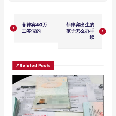
文
菲律宾40万
菲律宾出生的
章
工签假的
孩子怎么办手
续
导
航
Related Posts