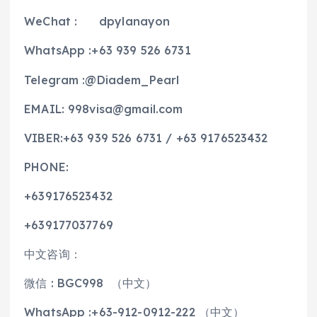
WeChat : dpylanayon
WhatsApp :+63 939 526 6731
Telegram :@Diadem_Pearl
EMAIL: 998visa@gmail.com
VIBER:+63 939 526 6731 / +63 9176523432
PHONE:
+639176523432
+639177037769
中文咨询：
微信 : BGC998 （中文）
WhatsApp :+63-912-0912-222 （中文）