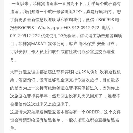
一直以来，菲律宾遣返率一直居高不下，几乎每个航班都有
遣返，我们知道一个航班最多遣返32个，真是好疯狂的 。
想
了解更多最新信息欢迎联系和咨询我们，微信：BGC998 电
报@BGC998 Whats app：+63 912-0912-222 电话：
0912-0912-222 优先使用TG免验证，咨询请主动告知咨询项
目，菲律宾MAKATI 实体公司，客户 隐私保护 安全 可靠，
可以安排工作人员上门取件或前往我们办公室提交办理业
务。
大部分遣返理由都是违法菲律宾移民法29A,例如 没有返程机
票，酒店预订，没有足够现金来支持你这次旅行，目前最多
的是因为上一次持有旅游签证在菲律宾停留过久，因为你上
次旅游在菲律宾半年，然后回去没有几天又回来了 ，谁都不
会相信你这次过来又是旅游来了。
这里请大家如果遇到遣返基本都会有一个ORDER，这个文件
也会写清楚给没有给黑名单，一般机场现在都会直接给黑名
单。