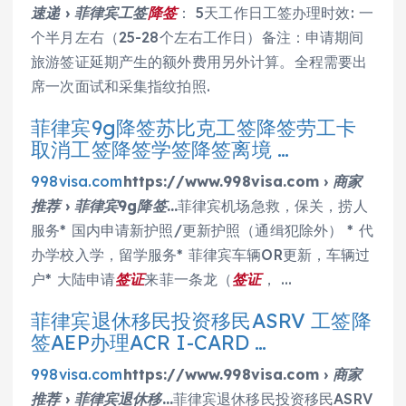
速递 › 菲律宾工签
降签
： 5天工作日工签办理时效: 一
个半月左右（25-28个左右工作日）备注：申请期间
旅游签证延期产生的额外费用另外计算。全程需要出
席一次面试和采集指纹拍照.
菲律宾9g降签苏比克工签降签劳工卡
取消工签降签学签降签离境 …
998visa.com
https://www.998visa.com › 商家
推荐 › 菲律宾9g降签…
菲律宾机场急救，保关，捞人
服务* 国内申请新护照/更新护照（通缉犯除外） * 代
办学校入学，留学服务* 菲律宾车辆OR更新，车辆过
户* 大陆申请
签证
来菲一条龙（
签证
， …
菲律宾退休移民投资移民ASRV 工签降
签AEP办理ACR I-CARD …
998visa.com
https://www.998visa.com › 商家
推荐 › 菲律宾退休移…
菲律宾退休移民投资移民ASRV