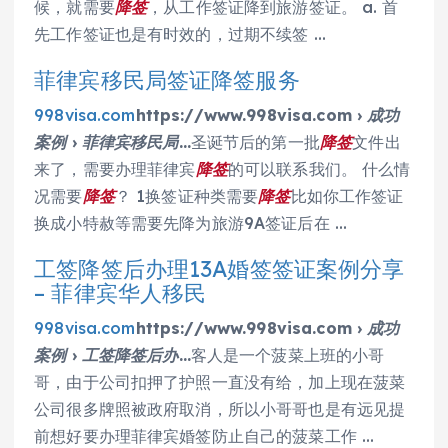
候，就需要
降签
，从工作签证降到旅游签证。 a. 首
先工作签证也是有时效的，过期不续签 …
菲律宾移民局签证降签服务
998visa.com
https://www.998visa.com › 成功
案例 › 菲律宾移民局…
圣诞节后的第一批
降签
文件出
来了，需要办理菲律宾
降签
的可以联系我们。 什么情
况需要
降签
？ 1换签证种类需要
降签
比如你工作签证
换成小特赦等需要先降为旅游9A签证后在 …
工签降签后办理13A婚签签证案例分享
– 菲律宾华人移民
998visa.com
https://www.998visa.com › 成功
案例 › 工签降签后办…
客人是一个菠菜上班的小哥
哥，由于公司扣押了护照一直没有给，加上现在菠菜
公司很多牌照被政府取消，所以小哥哥也是有远见提
前想好要办理菲律宾婚签防止自己的菠菜工作 …