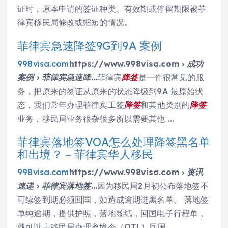
证时，原本申请的签证种类、有效期或停留期限被菲
律宾移民局修改或缩短的情况。
菲律宾急速降签9G到9A 案例
998visa.com
https://www.998visa.com › 成功
案例 › 菲律宾急速降…
菲律宾
降签
是一件很常见的服
务，把原来的签证从原来的状态降级到9A 最原始状
态，我们常年办理菲律宾工签
降签
和其他类别的
降签
业务，移民局业务很杂很多所以需要其他 …
菲律宾落地签VOA怎么处理降签黑名单
和出境？ – 菲律宾华人移民
998visa.com
https://www.998visa.com › 资讯
速递 › 菲律宾落地签…
因为移民局2月初公布落地签不
可续签到期必须回国，如造成逾期进黑名单。 落地签
单纯逾期，提供护照，落地签纸，回国电子行程单，
就可以去移民局办理离境令（OTL）回国 …