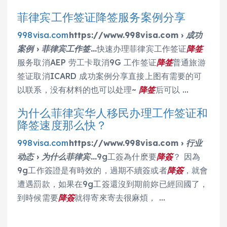
菲律宾工作签证降签服务案例分享
998visa.com
https://www.998visa.com › 成功
案例 › 菲律宾工作签…
快速办理菲律宾工作签证
降签
服务取消AEP 劳工卡取消9G 工作签证
降签
普通旅游
签证取消ICARD 成功案例分享直接上图有需要的可
以联系，没有材料的也可以处理~
降签
后可以 …
为什么菲律宾华人移民办理工作签证和
降签速度那么快？
998visa.com
https://www.998visa.com › 行业
动态 › 为什么菲律宾…
9g工簽為什麽要
降簽
？ 因為
9g工作簽證是有時效的，過期不續簽或者
降簽
，就會
遭遇罰款，如果在9g工簽還沒到期前妳已經回國了，
到時候需要
降簽
就得寄來寄去很麻煩， …