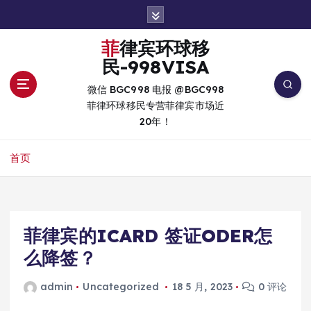
跳
转
到
菲律宾环球移
内
民-998VISA
容
微信 BGC998 电报 @BGC998
菲律环球移民专营菲律宾市场近
20年！
首页
菲律宾的ICARD 签证ODER怎
么降签？
admin
Uncategorized
18 5 月, 2023
0 评论