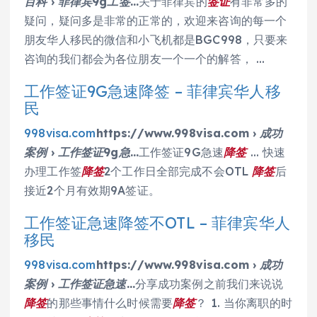
百科 › 菲律宾9g工签…
关于菲律宾的
签证
有非常多的
疑问，疑问多是非常的正常的，欢迎来咨询的每一个
朋友华人移民的微信和小飞机都是BGC998，只要来
咨询的我们都会为各位朋友一个一个的解答， …
工作签证9G急速降签 – 菲律宾华人移
民
998visa.com
https://www.998visa.com › 成功
案例 › 工作签证9g急…
工作签证9G急速
降签
… 快速
办理工作签
降签
2个工作日全部完成不会OTL
降签
后
接近2个月有效期9A签证。
工作签证急速降签不OTL – 菲律宾华人
移民
998visa.com
https://www.998visa.com › 成功
案例 › 工作签证急速…
分享成功案例之前我们来说说
降签
的那些事情什么时候需要
降签
？ 1. 当你离职的时