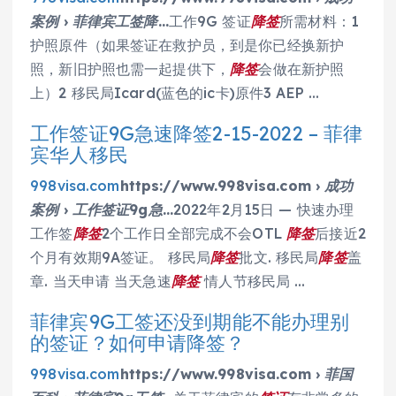
案例 › 菲律宾工签降…
工作9G 签证
降签
所需材料：1
护照原件（如果签证在救护员，到是你已经换新护
照，新旧护照也需一起提供下，
降签
会做在新护照
上）2 移民局Icard(蓝色的ic卡)原件3 AEP …
工作签证9G急速降签2-15-2022 – 菲律
宾华人移民
998visa.com
https://www.998visa.com › 成功
案例 › 工作签证9g急…
2022年2月15日 — 快速办理
工作签
降签
2个工作日全部完成不会OTL
降签
后接近2
个月有效期9A签证。 移民局
降签
批文. 移民局
降签
盖
章. 当天申请 当天急速
降签
情人节移民局 …
菲律宾9G工签还没到期能不能办理别
的签证？如何申请降签？
998visa.com
https://www.998visa.com › 菲国