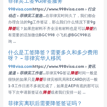
菲律宾工签9G降签服务
998visa.com
https://www.998visa.com › 行业
动态 › 菲律宾工签急…
在菲律宾时间久了，我们都会
办理合法的9g工作签证，那么我们什么情况下要9g
降签
呢？如果您材料不齐全没有材料也是可以
降签
的
有需要的话加微信BGC998 小飞机@BGC998咨
询 …
什么是工签降签？需要多久和多少费用
呀？ – 菲律宾华人移民
998visa.com
https://www.998visa.com › 资讯
速递 › 菲律宾工作签…
菲律宾9G签证
降签
时间一般是
很快的如果只是
降签
菲律宾移民局和ICARD的话一般
1-3工作日差不多就完成了，如果是AEP有底的那可以
等下次申请新签证在
降签
或者我们安排一起 …
菲律宾离职后需要降签签证吗？