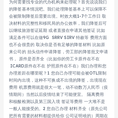
为何需要找专业的代办机构来处理呢？首先说说我们
的降签基本情况吧。我们处理降签基本上可以保障不
会被限制降签后需要出境。时效大概1-7个工作日 取
决材料的完整性和移民局的办公效率，我们降签后可
以继续旅游签证延期 或者直接在申请其他签证 比如
满足条件可以在做9G SRRV SIRV 特赦等 费用方面
也不会很贵的 取决你是否有足够的降签材料 比如原
来公司的 抬头信件申请降签，劳工部的降签批文申请
书， 原件是否齐全（比如你的劳工卡原件在不在
ICARD原件在不在 护照原件在不在）我们办理和您
办理差距在哪里呢？1 您自己办理可能会被OTL限制
时间内出境，这种不可换成不出境的降签，出境现在
费用 机票费用就是很大一笔，动不动数万人民币（疫
情期间）当然以后疫情结束了可能便宜。 隔离费用
和核酸检测以及第三国入境 签证等费用 一大堆不是
一般人能接受的。2 您自己办理 材料齐全（原先公司
把所有需要的材料都提供给你 公司证明啥的）周期在