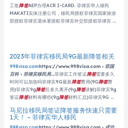
工签
降签
AEP办理ACR I-CARD. 菲律宾华人移民
MAKATI实体注册公司，移民局授权菲律宾国家旅游
部授权菲律宾退休署授权菲律宾外交部授权菲律宾 …
2023年菲律宾移民局9G最新降签相关
998visa.com
https://www.998visa.com › 菲国
百科 › 菲律宾移民局…
菲律宾工作签证
降签
需要多久
时间可以加急吗菲律宾9G最新
降签
费用(9G
降签
费
用)菲律宾9g
降签
后多久离开(9g
降签
讲解)菲律宾9g
签证
降签
材料有哪些(9g
降签
材料汇总)菲律宾9G …
马尼拉移民局签证降签服务快速只需要
1天！ – 菲律宾华人移民
998visa.com
https://www.998visa.com › 成功