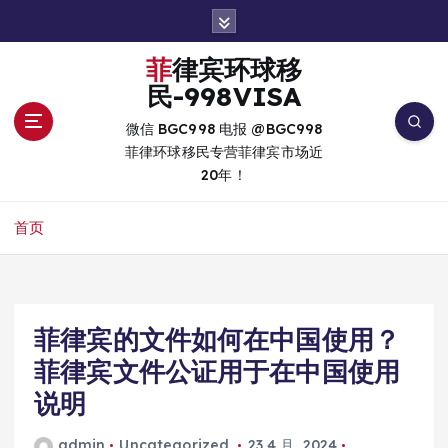
跳
转
到
菲律宾环球移
内
民-998VISA
容
微信 BGC998 电报 @BGC998
菲律环球移民专营菲律宾市场近
20年！
首页
菲律宾的文件如何在中国使用？
菲律宾文件公证用于在中国使用
说明
admin
Uncategorized
23 4 月, 2024