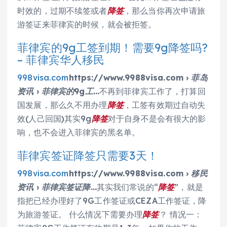
时效的，过期不续签或者
降签
，那么当你再次申请旅
游签证来菲律宾的时候，就会被拒签。
菲律宾的9g工签到期！需要9g降签吗?
– 菲律宾华人移民
998visa.com
https://www.9988visa.com › 菲岛
资讯 › 菲律宾的9g工…
不再到菲律宾工作了，打算回
国发展，那么久不用办理
降签
，工签有效期过自动失
效(人己回国)其实9g
降签
对于自身不是会有很大的影
响，也不会进入菲律宾的黑名单。
菲律宾签证降签只需要3天！
998visa.com
https://www.9988visa.com › 移民
资讯 › 菲律宾签证降…
其实我们常说的“
降签
”，就是
指把已经办理好了9G工作签证或CEZA工作签证，降
为旅游签证。 什么情况下需要办理
降签
？ 情况一：