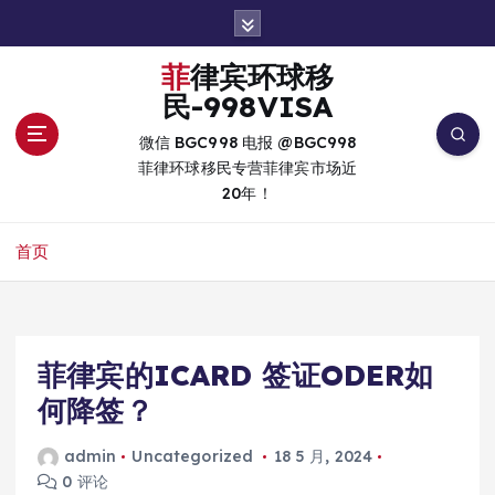
跳
转
到
菲律宾环球移
内
民-998VISA
容
微信 BGC998 电报 @BGC998
菲律环球移民专营菲律宾市场近
20年！
首页
菲律宾的ICARD 签证ODER如
何降签？
admin
Uncategorized
18 5 月, 2024
0 评论