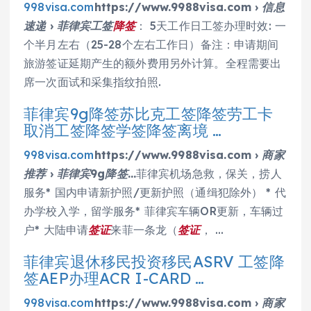
998visa.com
https://www.9988visa.com › 信息
速递 › 菲律宾工签
降签
： 5天工作日工签办理时效: 一
个半月左右（25-28个左右工作日）备注：申请期间
旅游签证延期产生的额外费用另外计算。全程需要出
席一次面试和采集指纹拍照.
菲律宾9g降签苏比克工签降签劳工卡
取消工签降签学签降签离境 …
998visa.com
https://www.9988visa.com › 商家
推荐 › 菲律宾9g降签…
菲律宾机场急救，保关，捞人
服务* 国内申请新护照/更新护照（通缉犯除外） * 代
办学校入学，留学服务* 菲律宾车辆OR更新，车辆过
户* 大陆申请
签证
来菲一条龙（
签证
， …
菲律宾退休移民投资移民ASRV 工签降
签AEP办理ACR I-CARD …
998visa.com
https://www.9988visa.com › 商家