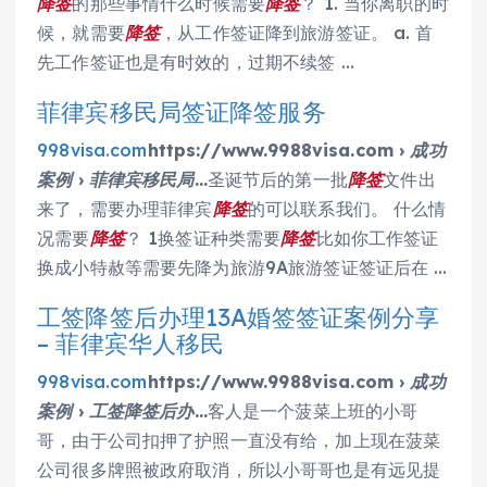
降签
的那些事情什么时候需要
降签
？ 1. 当你离职的时
候，就需要
降签
，从工作签证降到旅游签证。 a. 首
先工作签证也是有时效的，过期不续签 …
菲律宾移民局签证降签服务
998visa.com
https://www.9988visa.com › 成功
案例 › 菲律宾移民局…
圣诞节后的第一批
降签
文件出
来了，需要办理菲律宾
降签
的可以联系我们。 什么情
况需要
降签
？ 1换签证种类需要
降签
比如你工作签证
换成小特赦等需要先降为旅游9A旅游签证签证后在 …
工签降签后办理13A婚签签证案例分享
– 菲律宾华人移民
998visa.com
https://www.9988visa.com › 成功
案例 › 工签降签后办…
客人是一个菠菜上班的小哥
哥，由于公司扣押了护照一直没有给，加上现在菠菜
公司很多牌照被政府取消，所以小哥哥也是有远见提