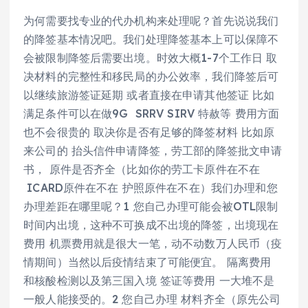
为何需要找专业的代办机构来处理呢？首先说说我们
的降签基本情况吧。我们处理降签基本上可以保障不
会被限制降签后需要出境。时效大概1-7个工作日 取
决材料的完整性和移民局的办公效率，我们降签后可
以继续旅游签证延期 或者直接在申请其他签证 比如
满足条件可以在做9G SRRV SIRV 特赦等 费用方面
也不会很贵的 取决你是否有足够的降签材料 比如原
来公司的 抬头信件申请降签，劳工部的降签批文申请
书， 原件是否齐全（比如你的劳工卡原件在不在
ICARD原件在不在 护照原件在不在）我们办理和您
办理差距在哪里呢？1 您自己办理可能会被OTL限制
时间内出境，这种不可换成不出境的降签，出境现在
费用 机票费用就是很大一笔，动不动数万人民币（疫
情期间）当然以后疫情结束了可能便宜。 隔离费用
和核酸检测以及第三国入境 签证等费用 一大堆不是
一般人能接受的。2 您自己办理 材料齐全（原先公司