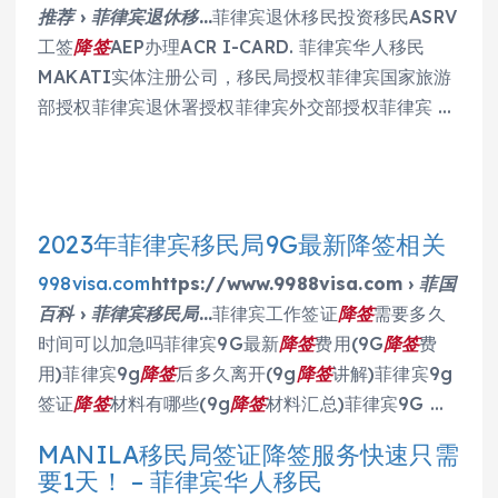
推荐 › 菲律宾退休移…
菲律宾退休移民投资移民ASRV
工签
降签
AEP办理ACR I-CARD. 菲律宾华人移民
MAKATI实体注册公司，移民局授权菲律宾国家旅游
部授权菲律宾退休署授权菲律宾外交部授权菲律宾 …
2023年菲律宾移民局9G最新降签相关
998visa.com
https://www.9988visa.com › 菲国
百科 › 菲律宾移民局…
菲律宾工作签证
降签
需要多久
时间可以加急吗菲律宾9G最新
降签
费用(9G
降签
费
用)菲律宾9g
降签
后多久离开(9g
降签
讲解)菲律宾9g
签证
降签
材料有哪些(9g
降签
材料汇总)菲律宾9G …
MANILA移民局签证降签服务快速只需
要1天！ – 菲律宾华人移民