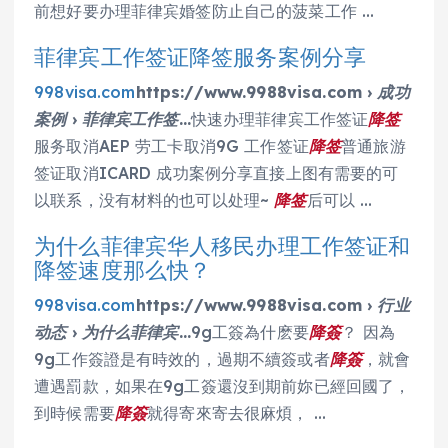
前想好要办理菲律宾婚签防止自己的菠菜工作 …
菲律宾工作签证降签服务案例分享
998visa.com
https://www.9988visa.com › 成功
案例 › 菲律宾工作签…
快速办理菲律宾工作签证
降签
服务取消AEP 劳工卡取消9G 工作签证
降签
普通旅游
签证取消ICARD 成功案例分享直接上图有需要的可
以联系，没有材料的也可以处理~
降签
后可以 …
为什么菲律宾华人移民办理工作签证和
降签速度那么快？
998visa.com
https://www.9988visa.com › 行业
动态 › 为什么菲律宾…
9g工簽為什麽要
降簽
？ 因為
9g工作簽證是有時效的，過期不續簽或者
降簽
，就會
遭遇罰款，如果在9g工簽還沒到期前妳已經回國了，
到時候需要
降簽
就得寄來寄去很麻煩， …