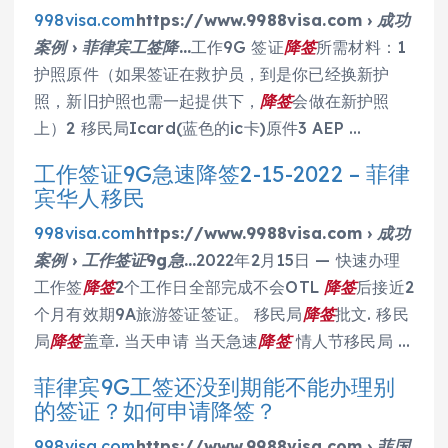
998visa.com
https://www.9988visa.com › 成功
案例 › 菲律宾工签降…
工作9G 签证
降签
所需材料：1
护照原件（如果签证在救护员，到是你已经换新护
照，新旧护照也需一起提供下，
降签
会做在新护照
上）2 移民局Icard(蓝色的ic卡)原件3 AEP …
工作签证9G急速降签2-15-2022 – 菲律
宾华人移民
998visa.com
https://www.9988visa.com › 成功
案例 › 工作签证9g急…
2022年2月15日 — 快速办理
工作签
降签
2个工作日全部完成不会OTL
降签
后接近2
个月有效期9A旅游签证签证。 移民局
降签
批文. 移民
局
降签
盖章. 当天申请 当天急速
降签
情人节移民局 …
菲律宾9G工签还没到期能不能办理别
的签证？如何申请降签？
998visa.com
https://www.9988visa.com › 菲国