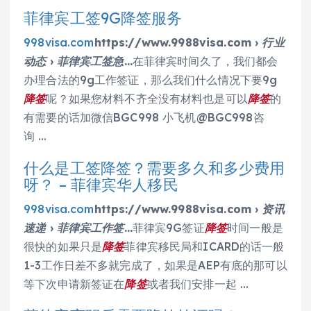
菲律宾工签9G降签服务
998visa.com
https://www.9988visa.com › 行业
动态 › 菲律宾工签急…
在菲律宾时间久了，我们都会
办理合法的9g工作签证，那么我们什么情况下要9g
降签
呢？如果您材料不齐全没有材料也是可以
降签
的
有需要的话加微信BGC998 小飞机@BGC998咨
询 …
什么是工签降签？需要多久和多少费用
呀？ – 菲律宾华人移民
998visa.com
https://www.9988visa.com › 资讯
速递 › 菲律宾工作签…
菲律宾9G签证
降签
时间一般是
很快的如果只是
降签
菲律宾移民局和ICARD的话一般
1-3工作日差不多就完成了，如果是AEP有底的那可以
等下次申请新签证在
降签
或者我们安排一起 …