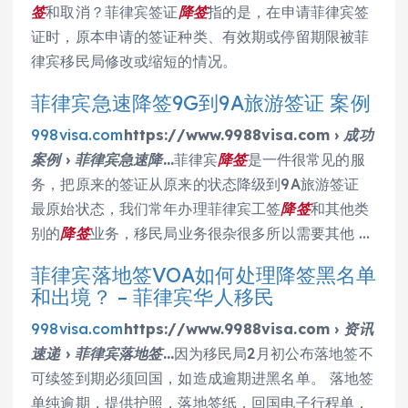
签
和取消？菲律宾签证
降签
指的是，在申请菲律宾签
证时，原本申请的签证种类、有效期或停留期限被菲
律宾移民局修改或缩短的情况。
菲律宾急速降签9G到9A旅游签证 案例
998visa.com
https://www.9988visa.com › 成功
案例 › 菲律宾急速降…
菲律宾
降签
是一件很常见的服
务，把原来的签证从原来的状态降级到9A旅游签证
最原始状态，我们常年办理菲律宾工签
降签
和其他类
别的
降签
业务，移民局业务很杂很多所以需要其他 …
菲律宾落地签VOA如何处理降签黑名单
和出境？ – 菲律宾华人移民
998visa.com
https://www.9988visa.com › 资讯
速递 › 菲律宾落地签…
因为移民局2月初公布落地签不
可续签到期必须回国，如造成逾期进黑名单。 落地签
单纯逾期，提供护照，落地签纸，回国电子行程单，