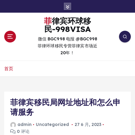
跳
转
到
菲律宾环球移
内
民-998VISA
容
微信 BGC998 电报 @BGC998
菲律环球移民专营菲律宾市场近
20年！
首页
菲律宾移民局网址地址和怎么申
请服务
admin
Uncategorized
27 6 月, 2023
0 评论