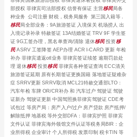
菲律宾国家旅游部授权 菲律宾退休署授权 菲律宾外交
部授权 菲律宾司法部授权 信誉有保证 主营
移民
局各
种业务 公司注册 财税，税务局服务 第三国入籍等 .
移民
局全部业务：9A旅游签证 入境保关 机场捞人 出
入境记录补录 特赦签证 13A结婚签证 TRV 9F 学生签
证 9G工签办理，黑名单查询/清除 退休
移民
投资
移
民
ASRV 工签降签 AEP办理 ACR I-CARD 更新 年检
补办 菲律宾遣返otl业务 菲律宾签证续签 逾期罚款处
理 退休
移民
投资
移民
菲律宾各种签证查询 ECC清关
旅游签证延期 原有长期签证更换国籍 落地签证疑难杂
症 SRRV更新 SRRV取消 MCL21特赦交通部LTO：
汽车年检 车牌 OR/CR补办 和 汽车过户 驾驶证 驾驶
证新办 驾驶证更新 中国驾照换菲律宾驾驶证 CDE考
试包过 等房产局：房产入户/过户 房产贷款 房产抵押/
解除抵押 地基税 等外交部DFA：菲律宾护照 菲律宾
文件认证 菲律宾海外领馆文件认证等税务局BIR：企
业所得税 企业审计 个人所得税 发票印制 税卡TIN 等