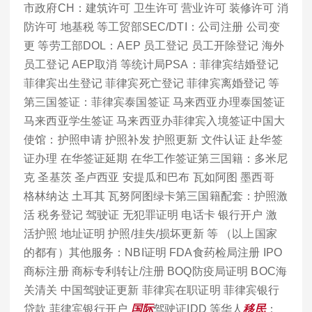
市政府CH：建筑许可 卫生许可 营业许可 装修许可 消
防许可 地基税 等工贸部SEC/DTI：公司注册 公司变
更 等劳工部DOL：AEP 员工登记 员工开除登记 海外
员工登记 AEP取消 等统计局PSA：菲律宾结婚登记
菲律宾出生登记 菲律宾死亡登记 菲律宾离婚登记 等
第三国签证：菲律宾泰国签证 马来西亚办理泰国签证
马来西亚学生签证 马来西亚办菲律宾入境签证中国大
使馆：护照申请 护照补发 护照更新 文件认证 赴华签
证办理 在华签证延期 在华工作签证第三国籍：多米尼
克 圣基茨 圣卢西亚 安提瓜和巴布 瓦如阿图 墨西哥
格林纳达 土耳其 瓦努阿图绿卡第三国籍配套：护照激
活 税务登记 驾驶证 无犯罪证明 电话卡 银行开户 激
活护照 地址证明 护照/挂失/损坏更新 等 （以上国家
的都有）其他服务：NBI证明 FDA食药检局注册 IPO
商标注册 商标专利转让/注册 BOQ防疫局证明 BOC海
关清关 中国驾驶证更新 菲律宾在职证明 菲律宾银行
贷款 菲律宾银行开户
国际
驾驶证IDD 等华人
移民
：