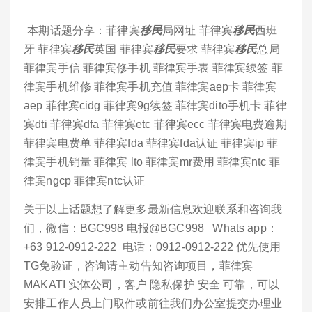
本期话题分享：菲律宾
移民
局网址 菲律宾
移民
西班
牙 菲律宾
移民
英国 菲律宾
移民
要求 菲律宾
移民
总局
菲律宾手信 菲律宾修手机 菲律宾手表 菲律宾续签 菲
律宾手机维修 菲律宾手机充值 菲律宾aep卡 菲律宾
aep 菲律宾cidg 菲律宾9g续签 菲律宾dito手机卡 菲律
宾dti 菲律宾dfa 菲律宾etc 菲律宾ecc 菲律宾电费逾期
菲律宾电费单 菲律宾fda 菲律宾fda认证 菲律宾ip 菲
律宾手机销量 菲律宾 lto 菲律宾mr费用 菲律宾ntc 菲
律宾ngcp 菲律宾ntc认证
关于以上话题想了解更多最新信息欢迎联系和咨询我
们，微信：BGC998 电报@BGC998 Whats app：
+63 912-0912-222 电话：0912-0912-222 优先使用
TG免验证，咨询请主动告知咨询项目，菲律宾
MAKATI 实体公司，客户 隐私保护 安全 可靠，可以
安排工作人员上门取件或前往我们办公室提交办理业