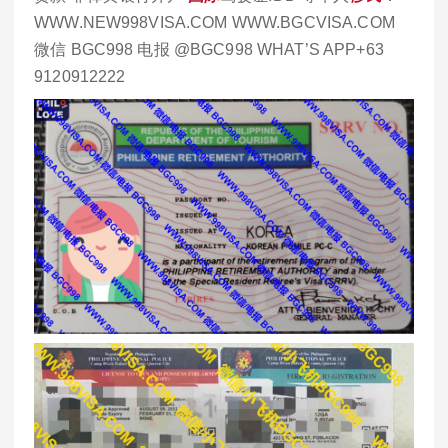
WWW.NEW998VISA.COM WWW.BGCVISA.COM
微信 BGC998 电报 @BGC998 WHAT’S APP+63
9120912222