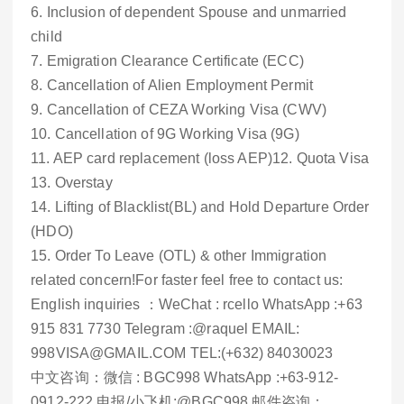
6. Inclusion of dependent Spouse and unmarried
child
7. Emigration Clearance Certificate (ECC)
8. Cancellation of Alien Employment Permit
9. Cancellation of CEZA Working Visa (CWV)
10. Cancellation of 9G Working Visa (9G)
11. AEP card replacement (loss AEP)12. Quota Visa
13. Overstay
14. Lifting of Blacklist(BL) and Hold Departure Order
(HDO)
15. Order To Leave (OTL) & other Immigration
related concern!For faster feel free to contact us:
English inquiries ：WeChat : rcello WhatsApp :+63
915 831 7730 Telegram :@raquel EMAIL:
998VISA@GMAIL.COM TEL:(+632) 84030023
中文咨询：微信 : BGC998 WhatsApp :+63-912-
0912-222 电报/小飞机:@BGC998 邮件咨询：