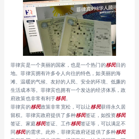
菲律宾是一个美丽的国家，也是一个热门的
移民
目的
地。菲律宾拥有许多令人向往的特色，如美丽的海
滩、温暖的气候、友好的人民、安全的环境、低廉的
生活成本等。菲律宾也拥有一个发达的经济体系，政
府政策也非常有利于
移民
。
菲律宾的
移民
政策非常宽松，可以让
移民
获得永久居
留权。菲律宾政府提供了多种
移民
签证，如投资
移民
签证、家庭
移民
签证、工作
移民
签证等，可以满足不
同
移民
的需求。此外，菲律宾政府还提供了多种
移民