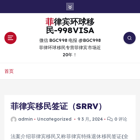
跳
转
到
菲律宾环球移
内
民-998VISA
容
微信 BGC998 电报 @BGC998
菲律环球移民专营菲律宾市场近
20年！
首页
菲律宾移民签证（SRRV）
admin
Uncategorized
9 3 月, 2024
0 评论
法案介绍菲律宾移民又称菲律宾特殊退休移民签证(全