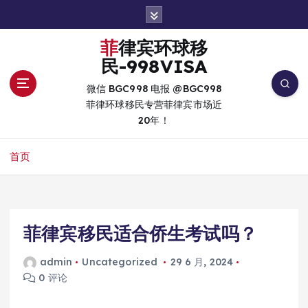
跳
转
到
菲律宾环球移
内
民-998VISA
容
微信 BGC998 电报 @BGC998
菲律环球移民专营菲律宾市场近
20年！
首页
菲律宾移民适合侨生考试吗？
admin
Uncategorized
29 6 月, 2024
0 评论