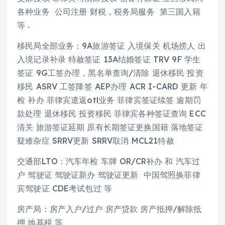
各种业务 公司注册 财税，税务局服务 第三国入籍
等 .
移民局全部业务：9A旅游签证 入境保关 机场捞人 出
入境记录补录 特赦签证 13A结婚签证 TRV 9F 学生
签证 9G工签办理，黑名单查询/清除 退休移民 投资
移民 ASRV 工签降签 AEP办理 ACR I-CARD 更新 年
检 补办 菲律宾遣返otl业务 菲律宾签证续签 逾期罚
款处理 退休移民 投资移民 菲律宾各种签证查询 ECC
清关 旅游签证延期 原有长期签证更换国籍 落地签证
疑难杂症 SRRV更新 SRRV取消 MCL21特赦
交通部LTO：汽车年检 车牌 OR/CR补办 和 汽车过
户 驾驶证 驾驶证新办 驾驶证更新 中国驾照换菲律
宾驾驶证 CDE考试包过 等
房产局：房产入户/过户 房产贷款 房产抵押/解除抵
押 地基税 等