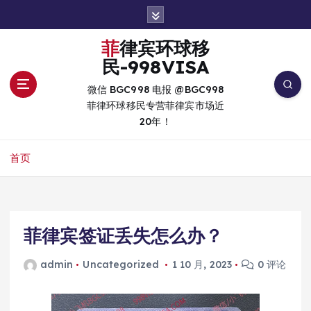
跳
转
到
菲律宾环球移
内
民-998VISA
容
微信 BGC998 电报 @BGC998
菲律环球移民专营菲律宾市场近
20年！
首页
菲律宾签证丢失怎么办？
admin
Uncategorized
1 10 月, 2023
0 评论