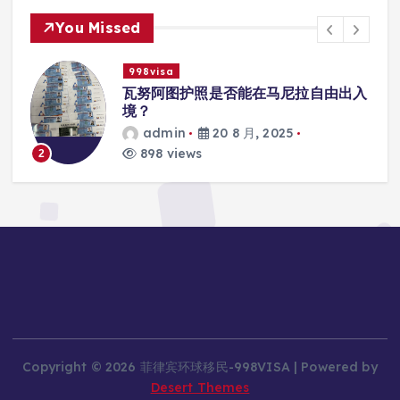
You Missed
998visa
能在马尼拉自由出入
瓦努阿图护照是否能在马
学校的注册？
月, 2025
admin
20 8 月, 20
813 views
3
Copyright © 2026 菲律宾环球移民-998VISA | Powered by
Desert Themes