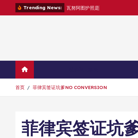
跳
Trending News:
瓦
努
阿
图
护
照
是
否
能
在
马
尼
拉
自
由
转
到
内
容
Home
联系华人移民
首页
菲律宾签证坑爹NO CONVERSION
菲律宾签证坑爹