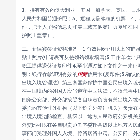
1、持有有效的澳大利亚、美国、加拿大、英国、日
人民共和国普通护照；3、返程或是续程的机票；4、
件，把个人护照信息页和美国或其他签证页复印在同
护照上盖章）。
二、菲律宾签证资料准备：1.有效期6个月以上的护
贴上照片(申请表可从使领馆领取填写)3.工作单位
职工提供退休证复印件4.至少通过如下文件之一来
明：银行存款证明有效的
国际
信用卡(复印件)5.确
出境入境管理法》第三条国家保护中国公民出境入境
在中国境内的外国人应当遵守中国法律，不得危害中
四条公安部、外交部按照各自职责负责有关出境入境
委托的其他驻外机构（以下称驻外签证机关）负责在
出境入境边防检查。县级以上地方人民政府公安机关
外交部可以在各自职责范围内委托县级以上地方人民
事部门受理外国人入境、停留居留申请。公安部、外