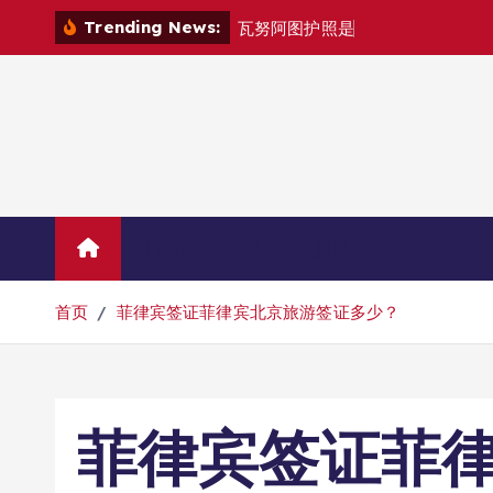
跳
Trending News:
瓦
努
阿
图
护
照
是
否
能
在
马
尼
拉
自
由
转
到
内
容
Home
联系华人移民
首页
菲律宾签证菲律宾北京旅游签证多少？
菲律宾签证菲