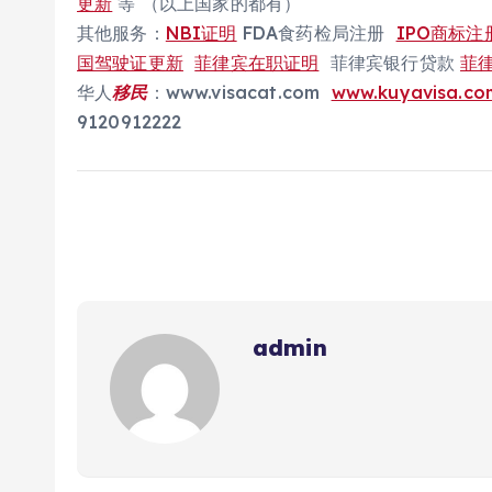
更新
等 （以上国家的都有）
其他服务：
NBI证明
FDA食药检局注册
IPO商标注
国驾驶证更新
菲律宾在职证明
菲律宾银行贷款
菲
华人
移民
：www.visacat.com
www.kuyavisa.co
9120912222
admin