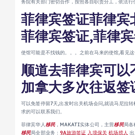
务院有关部门密切合作，按照各自职责分工，依法行
菲律宾签证菲律宾
菲律宾签证,菲律
使馆可能是不找钱的。。。之前在马来的使馆,看见
顺道去菲律宾可以
加拿大多次往返签
可以免签停留7天,出发时出关机场会问,就说马尼拉
求的可以联系我们。
菲律宾华人
移民
，MAKATI实体公司，主营
移民
局各
移民
局全部业务：
9A旅游签证
入境保关
机场捞人
出