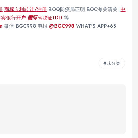
册
商标专利转让/注册
BOQ防疫局证明 BOC海关清关
中
律宾银行开户
国际
驾驶证IDD
等
m
微信 BGC998 电报
@BGC998
WHAT’S APP+63
未分类