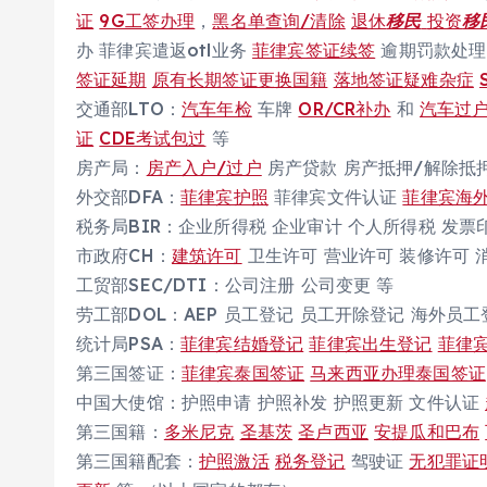
证
9G工签办理
，
黑名单查询/清除
退休
移民
投资
移
办 菲律宾遣返otl业务
菲律宾签证续签
逾期罚款处理
签证延期
原有长期签证更换国籍
落地签证疑难杂症
交通部LTO：
汽车年检
车牌
OR/CR补办
和
汽车过
证
CDE考试包过
等
房产局：
房产入户/过户
房产贷款 房产抵押/解除抵
外交部DFA：
菲律宾护照
菲律宾文件认证
菲律宾海
税务局BIR：企业所得税 企业审计 个人所得税 发票
市政府CH：
建筑许可
卫生许可 营业许可 装修许可 
工贸部SEC/DTI：公司注册 公司变更 等
劳工部DOL：AEP 员工登记 员工开除登记 海外员
统计局PSA：
菲律宾结婚登记
菲律宾出生登记
菲律
第三国签证：
菲律宾泰国签证
马来西亚办理泰国签证
中国大使馆：护照申请 护照补发 护照更新 文件认证
第三国籍：
多米尼克
圣基茨
圣卢西亚
安提瓜和巴布
第三国籍配套：
护照激活
税务登记
驾驶证
无犯罪证