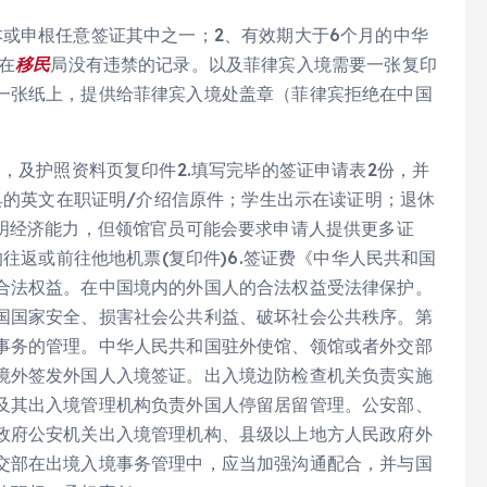
本或申根任意签证其中之一；2、有效期大于6个月的中华
在
移民
局没有违禁的记录。以及菲律宾入境需要一张复印
一张纸上，提供给菲律宾入境处盖章（菲律宾拒绝在中国
照，及护照资料页复印件2.填写完毕的签证申请表2份，并
出具的英文在职证明/介绍信原件；学生出示在读证明；退休
证明经济能力，但领馆官员可能会要求申请人提供更多证
认的往返或前往他地机票(复印件)6.签证费《中华人民共和国
合法权益。在中国境内的外国人的合法权益受法律保护。
国国家安全、损害社会公共利益、破坏社会公共秩序。第
事务的管理。中华人民共和国驻外使馆、领馆或者外交部
境外签发外国人入境签证。出入境边防检查机关负责实施
及其出入境管理机构负责外国人停留居留管理。公安部、
政府公安机关出入境管理机构、县级以上地方人民政府外
交部在出境入境事务管理中，应当加强沟通配合，并与国