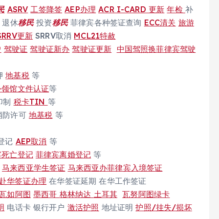
民
ASRV
工签降签
AEP办理
ACR I-CARD 更新
年检
补
 退休
移民
投资
移民
菲律宾各种签证查询
ECC清关
旅游
SRRV更新
SRRV取消
MCL21特赦
户
驾驶证
驾驶证新办
驾驶证更新
中国驾照换菲律宾驾驶
押
地基税
等
外领馆文件认证
等
印制
税卡TIN
等
消防许可
地基税
等
工登记
AEP取消
等
宾死亡登记
菲律宾离婚登记
等
马来西亚学生签证
马来西亚办菲律宾入境签证
赴华签证办理
在华签证延期 在华工作签证
瓦如阿图
墨西哥
格林纳达
土耳其
瓦努阿图绿卡
明
电话卡 银行开户
激活护照
地址证明
护照/挂失/损坏