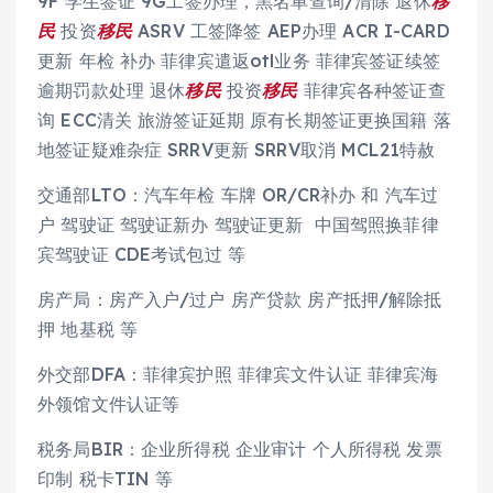
9F 学生签证 9G工签办理，黑名单查询/清除 退休
移
民
投资
移民
ASRV 工签降签 AEP办理 ACR I-CARD
更新 年检 补办 菲律宾遣返otl业务 菲律宾签证续签
逾期罚款处理 退休
移民
投资
移民
菲律宾各种签证查
询 ECC清关 旅游签证延期 原有长期签证更换国籍 落
地签证疑难杂症 SRRV更新 SRRV取消 MCL21特赦
交通部LTO：汽车年检 车牌 OR/CR补办 和 汽车过
户 驾驶证 驾驶证新办 驾驶证更新 中国驾照换菲律
宾驾驶证 CDE考试包过 等
房产局：房产入户/过户 房产贷款 房产抵押/解除抵
押 地基税 等
外交部DFA：菲律宾护照 菲律宾文件认证 菲律宾海
外领馆文件认证等
税务局BIR：企业所得税 企业审计 个人所得税 发票
印制 税卡TIN 等