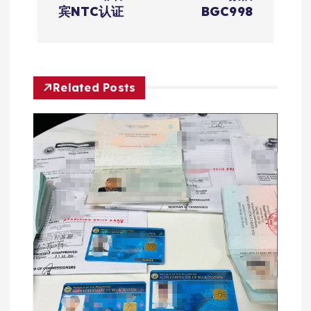
航
宾NTC认证
BGC998
Related Posts