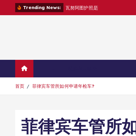
跳
Trending News:
瓦
努
阿
图
护
照
是
否
能
在
马
尼
拉
自
由
转
到
内
容
Home
联系华人移民
首页
菲律宾车管所如何申请年检车?
菲律宾车管所如