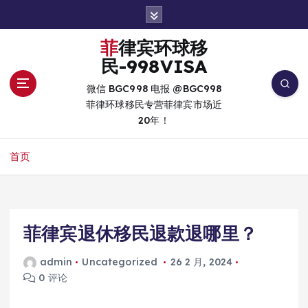
跳
转
到
菲律宾环球移
内
民-998VISA
容
微信 BGC998 电报 @BGC998
菲律环球移民专营菲律宾市场近
20年！
首页
菲律宾退休移民退款退哪里？
admin
Uncategorized
26 2 月, 2024
0 评论