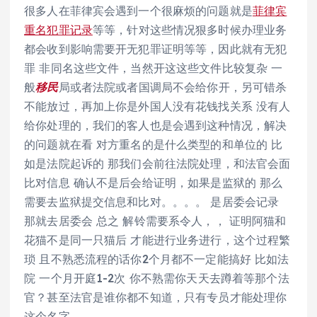
很多人在菲律宾会遇到一个很麻烦的问题就是
菲律宾
重名犯罪记录
等等，针对这些情况狠多时候办理业务
都会收到影响需要开无犯罪证明等等，因此就有无犯
罪 非同名这些文件，当然开这这些文件比较复杂 一
般
移民
局或者法院或者国调局不会给你开，另可错杀
不能放过，再加上你是外国人没有花钱找关系 没有人
给你处理的，我们的客人也是会遇到这种情况，解决
的问题就在看 对方重名的是什么类型的和单位的 比
如是法院起诉的 那我们会前往法院处理，和法官会面
比对信息 确认不是后会给证明，如果是监狱的 那么
需要去监狱提交信息和比对。。。。 是居委会记录
那就去居委会 总之 解铃需要系令人，， 证明阿猫和
花猫不是同一只猫后 才能进行业务进行，这个过程繁
琐 且不熟悉流程的话你2个月都不一定能搞好 比如法
院 一个月开庭1-2次 你不熟需你天天去蹲着等那个法
官？甚至法官是谁你都不知道，只有专员才能处理你
这个名字。。。。