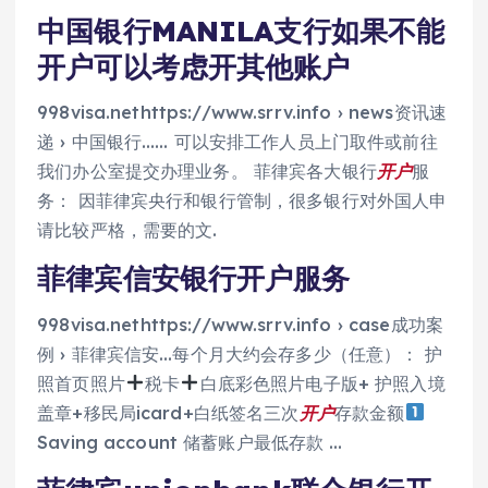
中国银行MANILA支行如果不能
开户可以考虑开其他账户
998visa.nethttps://www.srrv.info › news资讯速
递 › 中国银行…… 可以安排工作人员上门取件或前往
我们办公室提交办理业务。 菲律宾各大银行
开户
服
务： 因菲律宾央行和银行管制，很多银行对外国人申
请比较严格，需要的文.
菲律宾信安银行开户服务
998visa.nethttps://www.srrv.info › case成功案
例 › 菲律宾信安…每个月大约会存多少（任意）： 护
照首页照片
税卡
白底彩色照片电子版+ 护照入境
盖章+移民局icard+白纸签名三次
开户
存款金额
Saving account 储蓄账户最低存款 …