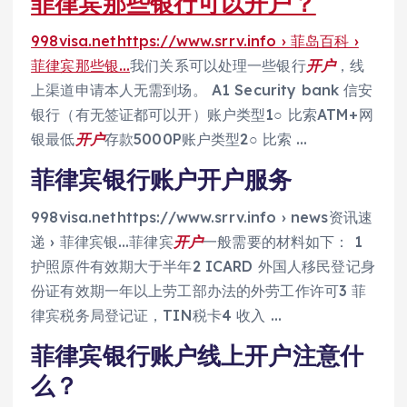
菲律宾那些银行可以开户？
998visa.nethttps://www.srrv.info › 菲岛百科 ›
菲律宾那些银…
我们关系可以处理一些银行
开户
，线
上渠道申请本人无需到场。 A1 Security bank 信安
银行（有无签证都可以开）账户类型1○ 比索ATM+网
银最低
开户
存款5000P账户类型2○ 比索 …
菲律宾银行账户开户服务
998visa.nethttps://www.srrv.info › news资讯速
递 › 菲律宾银…菲律宾
开户
一般需要的材料如下： 1
护照原件有效期大于半年2 ICARD 外国人移民登记身
份证有效期一年以上劳工部办法的外劳工作许可3 菲
律宾税务局登记证，TIN税卡4 收入 …
菲律宾银行账户线上开户注意什
么？