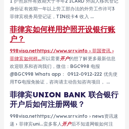
1 护照原件有效期大于半年2 ICARD 外国人移民登记
身份证有效期一年以上劳工部办法的外劳工作许可3
菲律宾税务局登记证，TIN税卡4 收入 …
菲律宾如何样用护照开设银行账
户？
998visa.nethttps://www.srrv.info › 菲国资讯 ›
菲律宾如何样…
所以需要
开户
的想了解更多最新信息
欢迎联系和咨询我们，微信：BGC998 电报
@BGC998 Whats app： 0912-0912-222 优先使
用TG电报免验证，咨询请主动告知咨询项目， …
菲律宾UNION BANK 联合银行
开户后如何注册网银？
998visa.nethttps://www.srrv.info › news资讯速
递 › 菲律宾uni…蛮多客人
开户
后不知道网银如何注