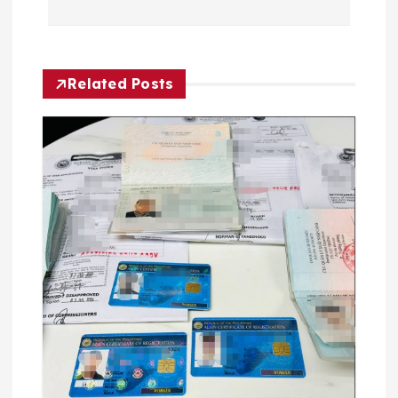
导
航
Related Posts