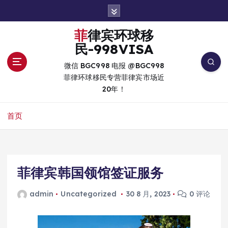
跳
转
到
菲律宾环球移
内
民-998VISA
容
微信 BGC998 电报 @BGC998
菲律环球移民专营菲律宾市场近
20年！
首页
菲律宾韩国领馆签证服务
admin
Uncategorized
30 8 月, 2023
0 评论