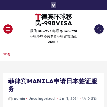
跳
转
到
菲律宾环球移
内
民-998VISA
容
微信 BGC998 电报 @BGC998
菲律环球移民专营菲律宾市场近
20年！
首页
菲律宾MANILA申请日本签证服
务
admin
Uncategorized
1 6 月, 2024
0 评论