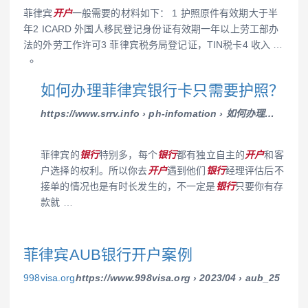
菲律宾
开户
一般需要的材料如下： 1 护照原件有效期大于半
年2 ICARD 外国人移民登记身份证有效期一年以上劳工部办
法的外劳工作许可3 菲律宾税务局登记证，TIN税卡4 收入 …
如何办理菲律宾银行卡只需要护照？
https://www.srrv.info › ph-infomation › 如何办理…
菲律宾的
银行
特别多，每个
银行
都有独立自主的
开户
和客
户选择的权利。所以你去
开户
遇到他们
银行
经理评估后不
接单的情况也是有时长发生的，不一定是
银行
只要你有存
款就 …
菲律宾AUB银行开户案例
998visa.org
https://www.998visa.org › 2023/04 › aub_25