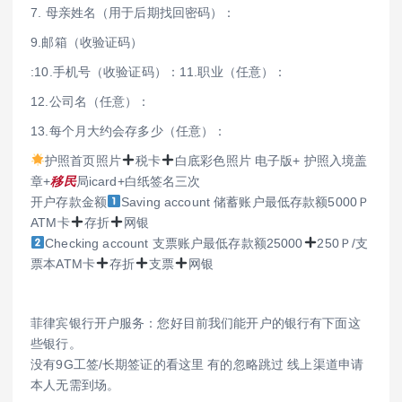
7. 母亲姓名（用于后期找回密码）：
9.邮箱（收验证码）
:10.手机号（收验证码）：11.职业（任意）：
12.公司名（任意）：
13.每个月大约会存多少（任意）：
护照首页照片
税卡
白底彩色照片 电子版+ 护照入境盖
章+
移民
局icard+白纸签名三次
开户存款金额
Saving account 储蓄账户最低存款额5000Ｐ
ATM卡
存折
网银
Checking account 支票账户最低存款额25000
250Ｐ/支
票本ATM卡
存折
支票
网银
菲律宾银行开户服务：您好目前我们能开户的银行有下面这
些银行。
没有9G工签/长期签证的看这里 有的忽略跳过 线上渠道申请
本人无需到场。