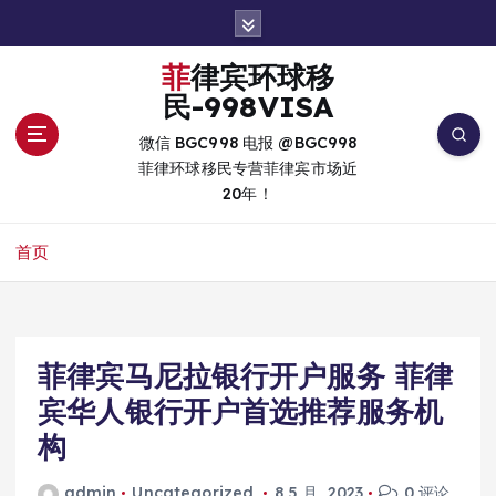
跳
转
到
菲律宾环球移
内
民-998VISA
容
微信 BGC998 电报 @BGC998
菲律环球移民专营菲律宾市场近
20年！
首页
菲律宾马尼拉银行开户服务 菲律
宾华人银行开户首选推荐服务机
构
admin
Uncategorized
8 5 月, 2023
0 评论