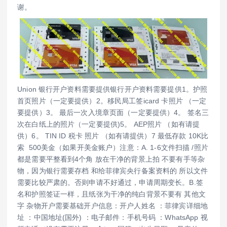
谢。
Union 银行开户资料需要提供银行开户资料需要提供1。护照
首页照片（一定要提供）2。移民局工签icard 卡照片 （一定
要提供）3。 最后一次入境章页面（一定要提供）4。 签名三
次在白纸上的照片（一定要提供)5。 AEP照片 （如有请提
供）6。 TIN ID 税卡 照片 （如有请提供）7 最低存款 10K比
索 500美金（如果开美金账户）注意：A. 1-6文件扫描 /照片
都是需要平整看到4个角 放在干净的背景上拍 不要有手等杂
物，因为银行需要存档 和给菲律宾央行备案资料的 所以文件
需要比较严肃的。否则申请不好通过，申请周期变长。B.签
名和护照签证一样，且纸张为干净的纯白背景不要有 其他文
字 杂物开户需要基础开户信息：开户人姓名 ：菲律宾详细地
址 ：中国地址(国外) ：电子邮件：手机号码 ：WhatsApp 视