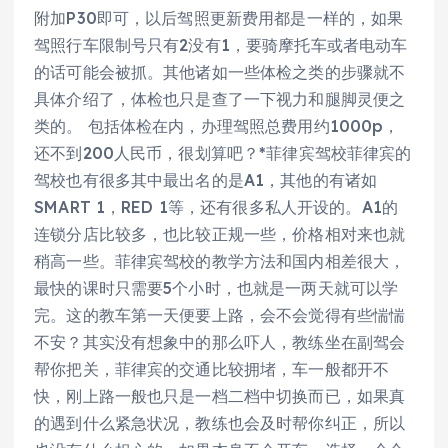
附加P30即可，以后驾照更新费用都是一样的，如果
驾照行车限制号只有2没有1，要骑摩托车或者电动车
的话可能会被抓。其他诸如一些体检之类的步骤就不
具体介绍了，体检也只是查了一下视力和腿脚灵便之
类的。 包括体检在内，办理驾照总费用约1000p，
还不到200人民币，很划算吧？*菲律宾驾校菲律宾的
驾校也有很多其中最出名的是A1，其他的有诸如
SMART 1，RED 1等，还有很多私人开设的。A1的
连锁分店比较多，也比较正规一些，价格相对来也就
稍高一些。菲律宾驾校的教学方法和国内相差很大，
最快的课时只需要5个小时，也就是一两天就可以学
完。这的教车第一天便要上路，会不会觉得有些惴惴
不安？其实没有想象中的那么吓人，教练坐在副驾会
帮你把关，菲律宾的交通比较拥堵，车一般都开不
快，刚上路一般也只是一档二档中切换而已，如果真
的遇到什么紧急状况，教练也会及时帮你纠正，所以