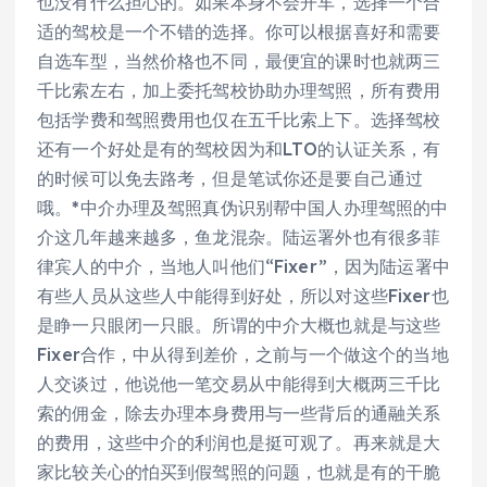
也没有什么担心的。如果本身不会开车，选择一个合
适的驾校是一个不错的选择。你可以根据喜好和需要
自选车型，当然价格也不同，最便宜的课时也就两三
千比索左右，加上委托驾校协助办理驾照，所有费用
包括学费和驾照费用也仅在五千比索上下。选择驾校
还有一个好处是有的驾校因为和LTO的认证关系，有
的时候可以免去路考，但是笔试你还是要自己通过
哦。*中介办理及驾照真伪识别帮中国人办理驾照的中
介这几年越来越多，鱼龙混杂。陆运署外也有很多菲
律宾人的中介，当地人叫他们“Fixer”，因为陆运署中
有些人员从这些人中能得到好处，所以对这些Fixer也
是睁一只眼闭一只眼。所谓的中介大概也就是与这些
Fixer合作，中从得到差价，之前与一个做这个的当地
人交谈过，他说他一笔交易从中能得到大概两三千比
索的佣金，除去办理本身费用与一些背后的通融关系
的费用，这些中介的利润也是挺可观了。再来就是大
家比较关心的怕买到假驾照的问题，也就是有的干脆