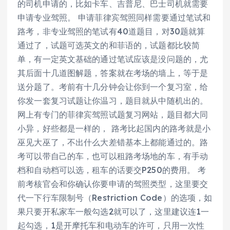
的司机申请的，比如卡车、吉普尼、巴士司机就需要
申请专业驾照。 申请菲律宾驾照同样需要通过笔试和
路考，非专业驾照的笔试有40道题目，对30题就算
通过了，试题可选英文的和菲语的，试题都比较简
单，有一定英文基础的通过笔试应该是没问题的，尤
其后面十几道图解题，答案就在考场的墙上，等于是
送分题了。考前有十几分钟会让你到一个复习室，给
你发一套复习试题让你温习，题目就从中随机出的。
网上有专门的菲律宾驾照试题复习网站，题目都大同
小异，好些都是一样的， 路考比起国内的路考就是小
巫见大巫了，不出什么大差错基本上都能通过的。路
考可以带自己的车，也可以租路考场地的车，有手动
档和自动档可以选，租车的话要交P250的费用。 考
前考核官会和你确认你要申请的驾照类型，这里要交
代一下行车限制号（Restriction Code）的选项，如
果只要开私家车一般勾选2就可以了，这里建议连1一
起勾选，1是开摩托车和电动车的许可，只用一次性