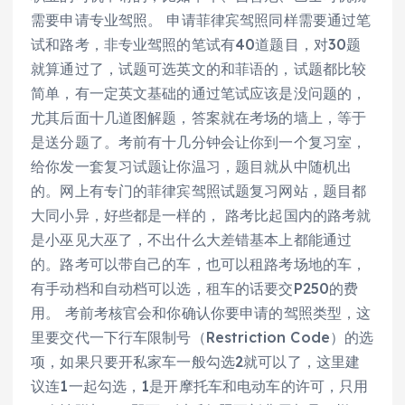
需要申请专业驾照。 申请菲律宾驾照同样需要通过笔
试和路考，非专业驾照的笔试有40道题目，对30题
就算通过了，试题可选英文的和菲语的，试题都比较
简单，有一定英文基础的通过笔试应该是没问题的，
尤其后面十几道图解题，答案就在考场的墙上，等于
是送分题了。考前有十几分钟会让你到一个复习室，
给你发一套复习试题让你温习，题目就从中随机出
的。网上有专门的菲律宾驾照试题复习网站，题目都
大同小异，好些都是一样的， 路考比起国内的路考就
是小巫见大巫了，不出什么大差错基本上都能通过
的。路考可以带自己的车，也可以租路考场地的车，
有手动档和自动档可以选，租车的话要交P250的费
用。 考前考核官会和你确认你要申请的驾照类型，这
里要交代一下行车限制号（Restriction Code）的选
项，如果只要开私家车一般勾选2就可以了，这里建
议连1一起勾选，1是开摩托车和电动车的许可，只用