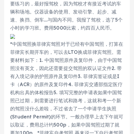
要练习的，最好报驾校，因为驾校才有接近考试的车
辆和场地。仪器设备的使用、发动引擎、起步、减
速、换挡、倒车…与国内不同。我报了驾校，选了5个
小时的学习班。费用5000比索，约四百人民币。
*中国驾照换菲律宾驾照对于已经有中国驾照，打算在
菲律宾长期开车的，可以去LTO换成菲律宾驾照。需
要材料如下：1. 中国驾照原件及复印件，由于中国驾
照没有英文，因此还需要提交驾照的双认证文件2. 带
有入境记录的护照原件及复印件3. 菲律宾签证或是I
卡（ACR）的原件及复印件4. 菲律宾交通部指定医疗
机构出具的体检报告5. 填写完整的申请表如果中国驾
照已过期，则需要进行笔试和路考，这就和考一个新
的驾照没什么差啦，不过省去了一个申请学生执照
(Student Permit)的环节。一般办理早上去下午就可
以取证，费用总计约500p，如果中国驾照过期了就
要加100p。*菲律宾自考驾照 再来说一下自行考驾照