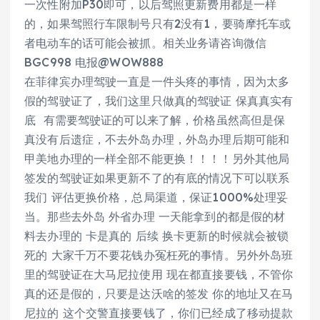
一次性附加P30即可，以后驾照更新费用都是一样
的，如果驾照行车限制号只有2没有1，要骑摩托车或
者电动车的话可能会被抓。相关业务请咨询微信
BGC998 电报@WOW888
在菲律宾办理驾驶一直是一件头疼的事情，因为太多
假的驾驶证了，我们这里只做真的驾驶证 保真真实有
底 有需要驾驶证的可以来了解，价格虽然高但是保
真没有后遗症，不去外岛办理，外岛办理后期可能和
甲美地办理的一样全部不能更换！！！！另外其他局
签发的驾驶证如果更新不了的有底的情况下可以联系
我们 评估更换价格，总局渠道，保证1000%处理妥
当。那些去外岛 外省办理 一天能拿到的都是假的材
料去办理的 卡是真的 后续 换卡更新的时候就会被锁
死的 大家千万不要花钱办冤枉死的事情。另外外岛班
里的驾驶证在大马尼拉使用 现在都直接要钱，不管你
真的还是假的，只要是达沃啥的签发 你的地址又在马
尼拉的 这个交警直接要钱了，你们已经成了移动提款