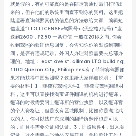
就是假的，有的可能真的是在陆运署通过后门打印出
来的，但在他们的系统里面查不到你的资料。这里把
陆运署查询驾照真伪的信息的方法教给大家：编辑短
信发送“LTO LICENSE<驾照号> (无空格/括号) ”发
送到2600，P2.50 一条短信 一般在20秒之内, 你会
收到驾照的验证信息回复，会告知你你的驾照到期时
间，是否有违规记录。外国人办理驾照需要去总部办
理的。地址： east ave st. diliman LTO building;
1100 Quezon City, Philippines.有了菲律宾驾照如
果才能获得中国驾照呢？这里给大家详细说明：【需
要的材料】1，菲律宾驾照原件2，菲律宾驾照翻译材
料，这里可以直接找淘宝证件翻译的机构进行翻译，
翻译的时候需要附上翻译所的营业执照，以及翻译官
的个人资格证，但是没有区域限制，比如你是湖北武
汉的人，你可以找广东深圳的翻译所翻译也是可以
的，而且不需要公证和认证。3，护照原件4，出入境
记录，这个需要去当地公安局开具，拿护照让工作人