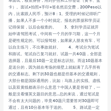
单面试，核查身份，用到护照和工作签证（黄卡、蓝
卡）。面试+拍照+手印+签名然后交费，200Peso以
内，比索跟人民币，预计8：1。受理的时候记得听广
播，如果人不多一个小时搞定。报名的票据和学员证
记得保留，以后会核查的。 3、拿到学员证就开
始申请驾照考试，中间有一个月的学习期，这一个月
是硬性规定的。可以报驾校，如果家人朋友有车，可
以自主练习，不出事故就好。 4、考试分为笔试
和路试。笔试自己复习就好。试题一共40题，全部是
选择题，且最后10题一定是标志识别。而这10题基本
是送分的，因为就在考场的墙壁上就贴满了几乎所有
的交通标志。剩下的30题也都是些基本的交通规则，
大部分都是国际通用的，比如：马路上的实线、虚线
以及双黄线都表示什么意思？中国人要是答错了，一
般是没看懂英文题目的意思…总的来说，通过笔试是
不会有太大问题的，毕竟40题只需要答对30题即可
通过，且有10分基本等于送的。 5、路试是一定