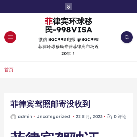
跳
转
到
菲律宾环球移
内
民-998VISA
容
微信 BGC998 电报 @BGC998
菲律环球移民专营菲律宾市场近
20年！
首页
菲律宾驾照邮寄没收到
admin
Uncategorized
22 8 月, 2023
0 评论