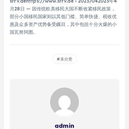
srrv.dehttps://www.srrv.de › 2023/042023年4
月28日 — 因传统欧美移民大国不断收紧移民政策，
部分小国移民国家则以其低门槛、简单快捷、税收优
惠及众多资产优势备受瞩目，其中包括十分火爆的小
国瓦努阿图。
未分类
admin