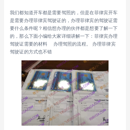
我们都知道开车都是需要驾照的，但是在菲律宾开车
是需要办理菲律宾驾驶证的，办理菲律宾的驾驶证需
要什么条件呢？相信想办理的伙伴都是想要了解一下
的，那么下面小编给大家详细讲解一下：菲律宾办理
驾驶证需要的材料 办理驾照的流程。 办理菲律宾
驾驶证的方式也不错