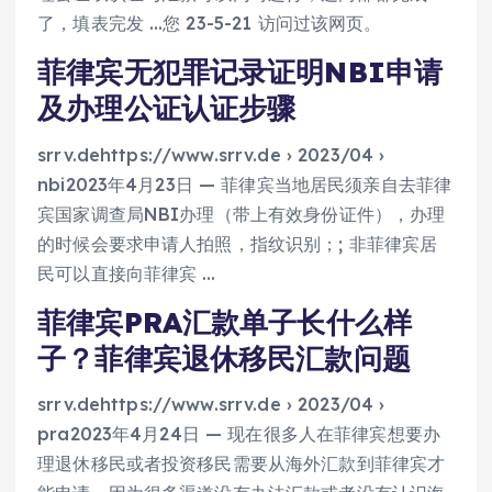
了，填表完发 …您 23-5-21 访问过该网页。
菲律宾无犯罪记录证明NBI申请
及办理公证认证步骤
srrv.dehttps://www.srrv.de › 2023/04 ›
nbi2023年4月23日 — 菲律宾当地居民须亲自去菲律
宾国家调查局NBI办理（带上有效身份证件），办理
的时候会要求申请人拍照，指纹识别；; 非菲律宾居
民可以直接向菲律宾 …
菲律宾PRA汇款单子长什么样
子？菲律宾退休移民汇款问题
srrv.dehttps://www.srrv.de › 2023/04 ›
pra2023年4月24日 — 现在很多人在菲律宾想要办
理退休移民或者投资移民需要从海外汇款到菲律宾才