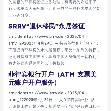
的国籍的菲律宾签证业务处理，有需要的欢迎来了
解，这里给大家分享下近期完成的一些外国友人的签
证业务分享。
SRRV“退休移民”永居签证
srrv.dehttps://www.srrv.de › 2023/04 ›
srrv_292023年4月29日 — 持有菲律宾的“绿卡”，
不但拥有菲律宾的永久居留权，享受一系列的特权，
还同时保有中国护照，享有中国人身份的一切权利。
身为菲律宾退休局的认证授权顾问 …
菲律宾银行开户（ATM 支票美
元账户开户服务）
srrv.dehttps://www.srrv.de › 2023/04 ›
atm_222023年4月22日 — 人在菲律宾居住生活，
无论是工作还是读书，都需要一个当地银行户口和一