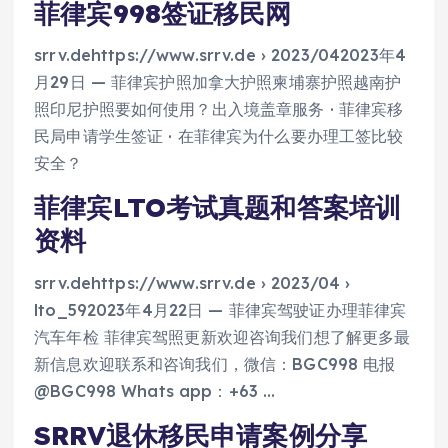
菲律宾998签证移民网
srrv.dehttps://www.srrv.de › 2023/042023年4
月29日 — 菲律宾护照加拿大护照柬埔寨护照越南护
照印尼护照要如何使用？出入境盖章服务 · 菲律宾移
民局申请学生签证 · 在菲律宾为什么要办理工签比较
安全？
菲律宾LTO考试真题和答案培训
资料
srrv.dehttps://www.srrv.de › 2023/04 ›
lto_592023年4月22日 — 菲律宾驾驶证办理菲律宾
汽车年检 菲律宾驾照更新欢迎咨询我们想了解更多最
新信息欢迎联系和咨询我们，微信：BGC998 电报
@BGC998 Whats app：+63 …
SRRV退休移民申请案例分享