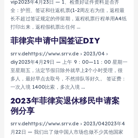
vip2023年4月23日 — 1、检查好证件资料是否齐
全：护照、签证和往返机票(1-2周左右为佳，返程最
长不超过签证规定的停留期，返程机票行程单用A4纸
打印出来，返程假机票出任何 …
菲律宾申请中国签证DIY
srrv.dehttps://www.srrv.de › 2023/04 ›
diy2023年4月29日 — 上午 9：00—11：00 星期一
至星期五，法定节假日除外就早上2个小时受理，很
多人，最好早点去取号，不然排队等好久。 签证费：
一次入境 1400比索，多次入境 …
2023年菲律宾退休移民申请案
例分享
srrv.dehttps://www.srrv.de › 2023/042023年4
月22日 — 我们出了做中国人市场也做不少其他国家