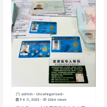
admin
Uncategorized
9 4 月, 2025
1066 views