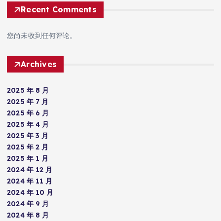
Recent Comments
您尚未收到任何评论。
Archives
2025 年 8 月
2025 年 7 月
2025 年 6 月
2025 年 4 月
2025 年 3 月
2025 年 2 月
2025 年 1 月
2024 年 12 月
2024 年 11 月
2024 年 10 月
2024 年 9 月
2024 年 8 月