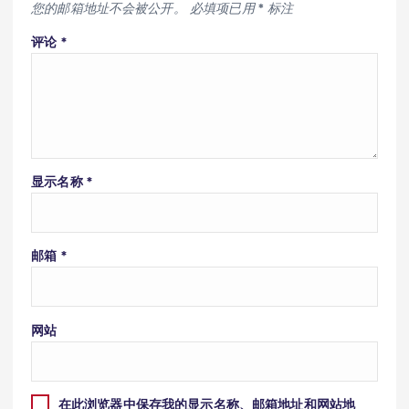
您的邮箱地址不会被公开。
必填项已用
*
标注
评论
*
显示名称
*
邮箱
*
网站
在此浏览器中保存我的显示名称、邮箱地址和网站地