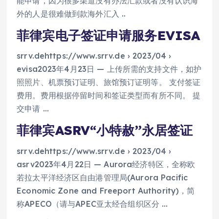
能申请，因为很多渠道没有办法汇款或者没有认识海
外的人是很难做到款海外汇入 ..
菲律宾电子签证申请服务EVISA
srrv.dehttps://www.srrv.de › 2023/04 ›
evisa2023年4月23日 — 上传所需的支持文件，如护
照照片、机票预订证明、旅馆预订证明等。 支付签证
费用。费用根据停留时间和签证类型而有所不同。 提
交申请 …
菲律宾ASRV“小特赦”永居签证
srrv.dehttps://www.srrv.de › 2023/04 ›
asrv2023年4月22日 — Aurora经济特区，全称欧
若拉太平洋经济区自由港管理局(Aurora Pacific
Economic Zone and Freeport Authority)，简
称APECO（请与APEC亚太经合组织区分 …