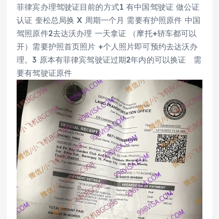
菲律宾办理驾驶证目前的方式1 有中国驾驶证 做公证
认证 奎松总局换 X 周期一个月 需要有护照原件 中国
驾照原件2去达沃办理 一天拿证 （摩托+轿车都可以
开）需要护照首页照片 +个人照片即可预约去达沃办
理。3 原本有菲律宾驾驶证过期2年内的可以换证 需
要有驾驶证原件