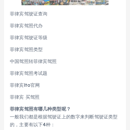
菲律宾驾驶证查询
菲律宾驾照代办
菲律宾驾驶证等级
菲律宾驾照类型
中国驾照转菲律宾驾照
菲律宾驾照考试题
菲律宾lto官网
菲律宾 买驾照
菲律宾驾照有哪几种类型呢？
一般我们都是根据驾驶证上的数字来判断驾驶证类型
的，主要有以下4种：