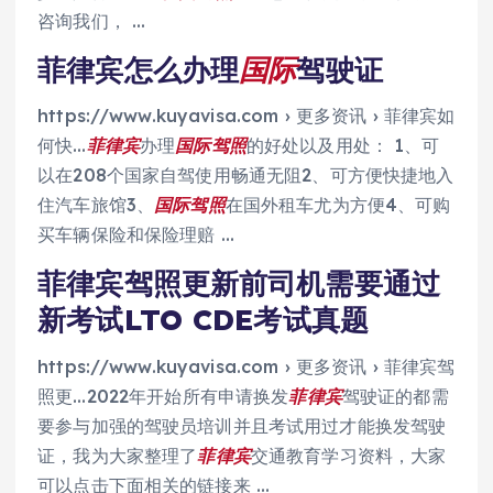
咨询我们， …
菲律宾怎么办理
国际
驾驶证
https://www.kuyavisa.com › 更多资讯 › 菲律宾如
何快…
菲律宾
办理
国际
驾照
的好处以及用处： 1、可
以在208个国家自驾使用畅通无阻2、可方便快捷地入
住汽车旅馆3、
国际
驾照
在国外租车尤为方便4、可购
买车辆保险和保险理赔 …
菲律宾驾照更新前司机需要通过
新考试LTO CDE考试真题
https://www.kuyavisa.com › 更多资讯 › 菲律宾驾
照更…
2022年开始所有申请换发
菲律宾
驾驶证的都需
要参与加强的驾驶员培训并且考试用过才能换发驾驶
证，我为大家整理了
菲律宾
交通教育学习资料，大家
可以点击下面相关的链接来 …