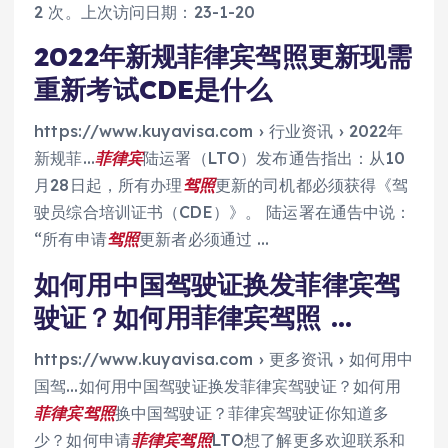
2 次。上次访问日期：23-1-20
2022年新规菲律宾驾照更新现需
重新考试CDE是什么
https://www.kuyavisa.com › 行业资讯 › 2022年
新规菲…
菲律宾
陆运署（LTO）发布通告指出：从10
月28日起，所有办理
驾照
更新的司机都必须获得《驾
驶员综合培训证书（CDE）》。 陆运署在通告中说：
“所有申请
驾照
更新者必须通过 …
如何用中国驾驶证换发菲律宾驾
驶证？如何用菲律宾驾照 …
https://www.kuyavisa.com › 更多资讯 › 如何用中
国驾…
如何用中国驾驶证换发菲律宾驾驶证？如何用
菲律宾驾照
换中国驾驶证？菲律宾驾驶证你知道多
少？如何申请
菲律宾驾照
LTO想了解更多欢迎联系和