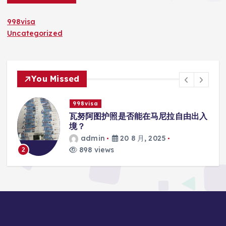
998visa
Uncategorized
You Missed
998visa
入
瓦努阿图护照是否能在马尼拉使用国际
学校的注册？
admin
20 8 月, 2025
813 views
3