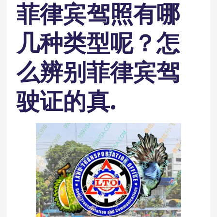
菲律宾驾照有哪
几种类型呢？怎
么辨别菲律宾驾
驶证的真.