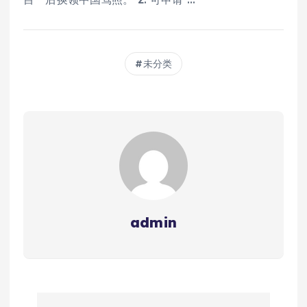
未分类
admin