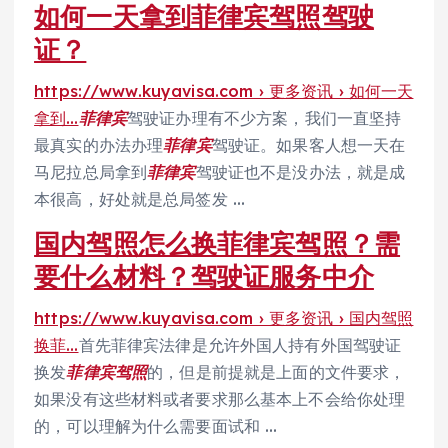
如何一天拿到菲律宾驾照驾驶
证？
https://www.kuyavisa.com › 更多资讯 › 如何一天
拿到…
菲律宾
驾驶证办理有不少方案，我们一直坚持
最真实的办法办理
菲律宾
驾驶证。如果客人想一天在
马尼拉总局拿到
菲律宾
驾驶证也不是没办法，就是成
本很高，好处就是总局签发 …
国内驾照怎么换菲律宾驾照？需
要什么材料？驾驶证服务中介
https://www.kuyavisa.com › 更多资讯 › 国内驾照
换菲…
首先菲律宾法律是允许外国人持有外国驾驶证
换发
菲律宾驾照
的，但是前提就是上面的文件要求，
如果没有这些材料或者要求那么基本上不会给你处理
的，可以理解为什么需要面试和 …