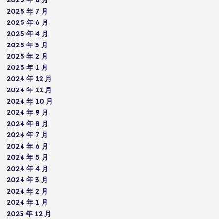
2025 年 8 月
2025 年 7 月
2025 年 6 月
2025 年 4 月
2025 年 3 月
2025 年 2 月
2025 年 1 月
2024 年 12 月
2024 年 11 月
2024 年 10 月
2024 年 9 月
2024 年 8 月
2024 年 7 月
2024 年 6 月
2024 年 5 月
2024 年 4 月
2024 年 3 月
2024 年 2 月
2024 年 1 月
2023 年 12 月