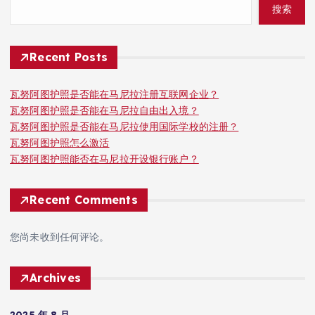
搜索
Recent Posts
瓦努阿图护照是否能在马尼拉注册互联网企业？
瓦努阿图护照是否能在马尼拉自由出入境？
瓦努阿图护照是否能在马尼拉使用国际学校的注册？
瓦努阿图护照怎么激活
瓦努阿图护照能否在马尼拉开设银行账户？
Recent Comments
您尚未收到任何评论。
Archives