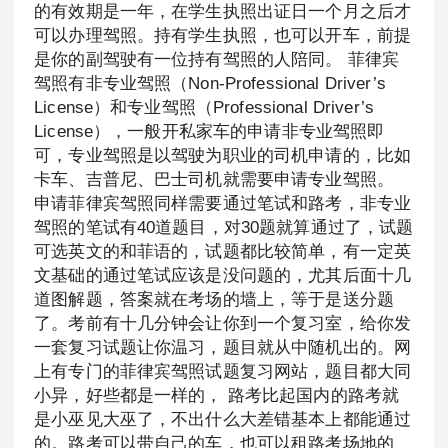
的有效期是一年，在学生执照出证日一个月之后才
可以办理驾照。持有学生执照，也可以开车，前提
是你的副驾驶有一位持有驾照的人陪同。 菲律宾
驾照有非专业驾照（Non-Professional Driver’s
License）和专业驾照（Professional Driver’s
License），一般开私家车的申请非专业驾照即
可，专业驾照是以驾驶为职业的司机申请的，比如
卡车、吉普尼、巴士司机就需要申请专业驾照。
申请菲律宾驾照同样需要通过笔试和路考，非专业
驾照的笔试有40道题目，对30题就算通过了，试题
可选英文的和菲语的，试题都比较简单，有一定英
文基础的通过笔试应该是没问题的，尤其后面十几
道图解题，答案就在考场的墙上，等于是送分题
了。考前有十几分钟会让你到一个复习室，给你发
一套复习试题让你温习，题目就从中随机出的。网
上有专门的菲律宾驾照试题复习网站，题目都大同
小异，好些都是一样的， 路考比起国内的路考就
是小巫见大巫了，不出什么大差错基本上都能通过
的。路考可以带自己的车，也可以租路考场地的