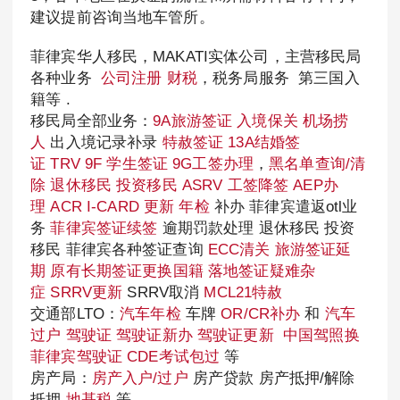
建议提前咨询当地车管所。
菲律宾华人移民，MAKATI实体公司，主营移民局
各种业务
公司注册
财税
，税务局服务 第三国入
籍等 .
移民局全部业务：
9A旅游签证
入境保关
机场捞
人
出入境记录补录
特赦签证
13A结婚签
证
TRV
9F 学生签证
9G工签办理
，
黑名单查询/清
除
退休移民
投资移民
ASRV
工签降签
AEP办
理
ACR I-CARD 更新
年检
补办 菲律宾遣返otl业
务
菲律宾签证续签
逾期罚款处理 退休移民 投资
移民 菲律宾各种签证查询
ECC清关
旅游签证延
期
原有长期签证更换国籍
落地签证疑难杂
症
SRRV更新
SRRV取消
MCL21特赦
交通部LTO：
汽车年检
车牌
OR/CR补办
和
汽车
过户
驾驶证
驾驶证新办
驾驶证更新
中国驾照换
菲律宾驾驶证
CDE考试包过
等
房产局：
房产入户/过户
房产贷款 房产抵押/解除
抵押
地基税
等