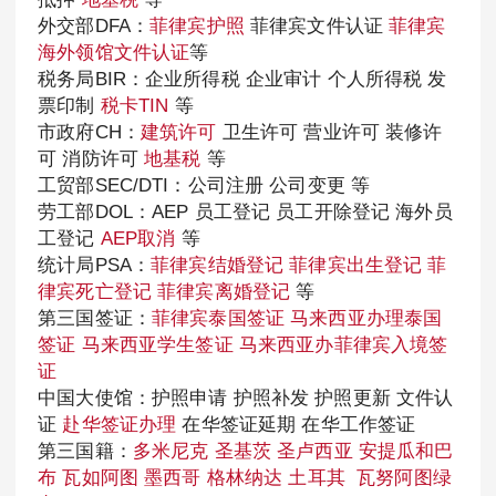
外交部DFA：
菲律宾护照
菲律宾文件认证
菲律宾
海外领馆文件认证
等
税务局BIR：企业所得税 企业审计 个人所得税 发
票印制
税卡TIN
等
市政府CH：
建筑许可
卫生许可 营业许可 装修许
可 消防许可
地基税
等
工贸部SEC/DTI：公司注册 公司变更 等
劳工部DOL：AEP 员工登记 员工开除登记 海外员
工登记
AEP取消
等
统计局PSA：
菲律宾结婚登记
菲律宾出生登记
菲
律宾死亡登记
菲律宾离婚登记
等
第三国签证：
菲律宾泰国签证
马来西亚办理泰国
签证
马来西亚学生签证
马来西亚办菲律宾入境签
证
中国大使馆：护照申请 护照补发 护照更新 文件认
证
赴华签证办理
在华签证延期 在华工作签证
第三国籍：
多米尼克
圣基茨
圣卢西亚
安提瓜和巴
布
瓦如阿图
墨西哥
格林纳达
土耳其
瓦努阿图绿