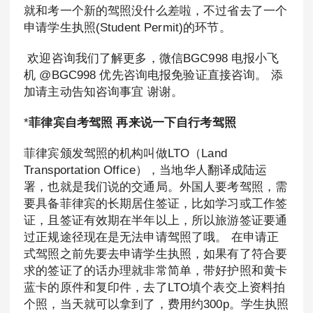
就和考一个新的驾照没什么差啦，不过省去了一个
申请学生执照(Student Permit)的环节。
欢迎咨询我们了解更多，微信BGC998 电报小飞
机 @BGC998 优先咨询电报免验证直接咨询。 添
加请主动告知咨询事宜 谢谢。
*
菲律宾自考驾照
再来说一下自行考驾照
菲律宾颁发驾照的机构叫做LTO（Land
Transportation Office），当地华人翻译成陆运
署，也就是我们说的交通局。外国人要考驾照，需
要具备菲律宾的长期居住签证，比如学习或工作签
证，且签证有效期在半年以上，所以旅游签证要通
过正规途径现在是无法申请驾照了哦。 在申请正
式驾照之前先要去申请学生执照，如果有了符合要
求的签证了的话办理就非常简单，带好护照和黄卡
蓝卡的原件和复印件，去了LTO填个表交上资料拍
个照，当天就可以拿到了，费用约300p。学生执照