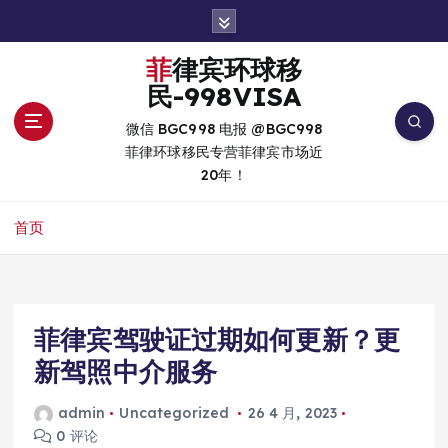
跳
转
到
菲律宾环球移
内
民-998VISA
容
微信 BGC998 电报 @BGC998
菲律环球移民专营菲律宾市场近
20年！
首页
菲律宾驾驶证过期如何更新？更
新驾照中介服务
admin
Uncategorized
26 4 月, 2023
0 评论