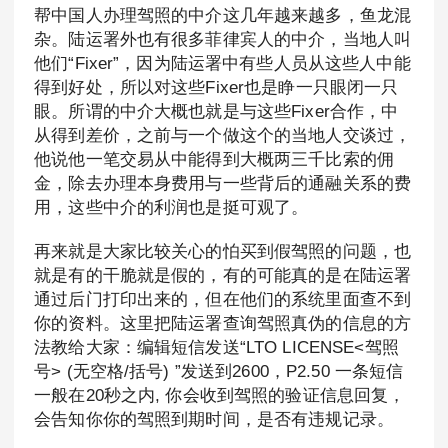
帮中国人办理驾照的中介这几年越来越多，鱼龙混
杂。陆运署外也有很多菲律宾人的中介，当地人叫
他们“Fixer”，因为陆运署中有些人员从这些人中能
得到好处，所以对这些Fixer也是睁一只眼闭一只
眼。所谓的中介大概也就是与这些Fixer合作，中
从得到差价，之前与一个做这个的当地人交谈过，
他说他一笔交易从中能得到大概两三千比索的佣
金，除去办理本身费用与一些背后的通融关系的费
用，这些中介的利润也是挺可观了。
再来就是大家比较关心的怕买到假驾照的问题，也
就是有的干脆就是假的，有的可能真的是在陆运署
通过后门打印出来的，但在他们的系统里面查不到
你的资料。这里把陆运署查询驾照真伪的信息的方
法教给大家：编辑短信发送“LTO LICENSE<驾照
号> (无空格/括号) ”发送到2600，P2.50 一条短信
一般在20秒之内, 你会收到驾照的验证信息回复，
会告知你你的驾照到期时间，是否有违规记录。