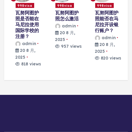
998visa
998visa
998visa
瓦努阿图护
瓦努阿图护
瓦努阿图护
照怎么激活
照能否在马
照在申请海
尼拉开设银
外房产投资
admin
行账户？
时是否有帮
20 8 月,
助？
admin
2025
admin
20 8 月,
957 views
20 8 月,
2025
2025
820 views
s
841 views