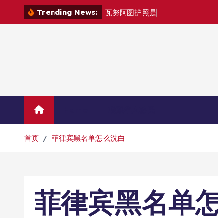
跳
Trending News:
瓦
努
阿
图
护
照
是
否
能
在
马
尼
拉
自
由
转
到
内
容
Home
联系华人移民
首页
菲律宾黑名单怎么洗白
菲律宾黑名单