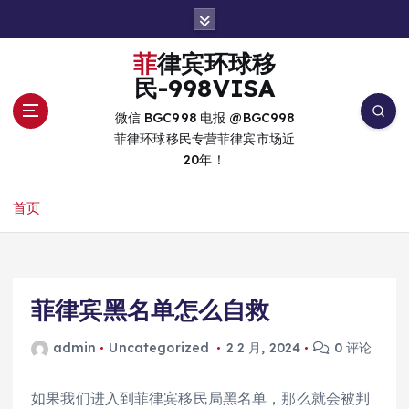
跳
转
到
菲律宾环球移
内
民-998VISA
容
微信 BGC998 电报 @BGC998
菲律环球移民专营菲律宾市场近
20年！
首页
菲律宾黑名单怎么自救
admin
Uncategorized
2 2 月, 2024
0 评论
如果我们进入到菲律宾移民局黑名单，那么就会被判