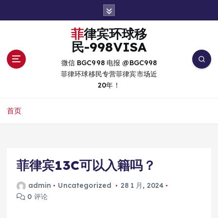
跳
转
到
菲律宾环球移
内
民-998VISA
容
微信 BGC998 电报 @BGC998
菲律环球移民专营菲律宾市场近
20年！
首页
菲律宾13C可以入籍吗？
admin
Uncategorized
28 1 月, 2024
0 评论