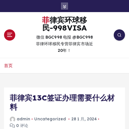
跳
转
到
菲律宾环球移
内
民-998VISA
容
微信 BGC998 电报 @BGC998
菲律环球移民专营菲律宾市场近
20年！
首页
菲律宾13C签证办理需要什么材
料
admin
Uncategorized
28 1 月, 2024
0 评论