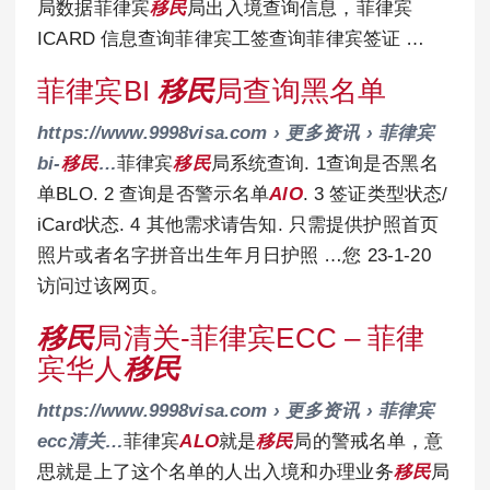
局数据菲律宾
移民
局出入境查询信息，菲律宾
ICARD 信息查询菲律宾工签查询菲律宾签证 …
菲律宾BI
移民
局查询黑名单
https://www.9998visa.com › 更多资讯 › 菲律宾
bi-
移民
…
菲律宾
移民
局系统查询. 1查询是否黑名
单BLO. 2 查询是否警示名单
AlO
. 3 签证类型状态/
iCard状态. 4 其他需求请告知. 只需提供护照首页
照片或者名字拼音出生年月日护照 …您 23-1-20
访问过该网页。
移民
局清关-菲律宾ECC – 菲律
宾华人
移民
https://www.9998visa.com › 更多资讯 › 菲律宾
ecc清关…
菲律宾
ALO
就是
移民
局的警戒名单，意
思就是上了这个名单的人出入境和办理业务
移民
局