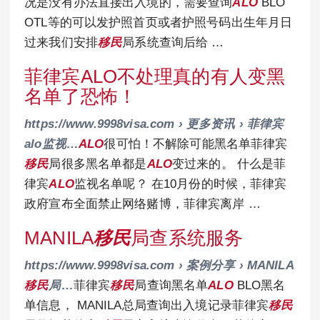
况是没有办法直接出入境的，需要查询
ALO
BLO
OTL等的可以发护照首页或者护照号码出生年月日
过来我们安排
移民
局系统查询后给 …
菲律宾ALO不处理真的有人变黑
名单了恐怖！
https://www.9998visa.com › 更多资讯 › 菲律宾
alo监视…
ALO
很可怕！不解除可能黑名单菲律宾
移民
局很多黑名单都是
ALO
变过来的。 什么是菲
律宾
ALO
监视名单呢？ 在10月份的时候，菲律宾
政府宣布全面禁止网络赌博，菲律宾离岸 …
MANILA
移民
局查系统服务
https://www.9998visa.com › 案例分享 › MANILA
移民
局…
菲律宾
移民
局查询黑名单
ALO
BLO黑名
单信息， MANILA总局查询出入境记录菲律宾
移民