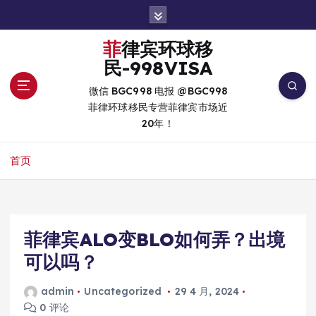
跳
转
到
菲律宾环球移
内
民-998VISA
容
微信 BGC998 电报 @BGC998
菲律环球移民专营菲律宾市场近
20年！
首页
菲律宾ALO变BLO如何弄？出境
可以吗？
admin
Uncategorized
29 4 月, 2024
0 评论