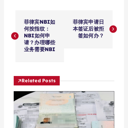
文
菲律宾NBI如
菲律宾申请日
章
何按指纹：
本签证后被拒
NBI如何申
签如何办？
导
请？办理哪些
业务需要NBI
航
Related Posts