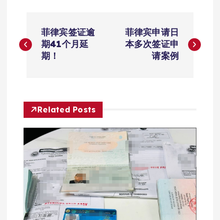
文
菲律宾签证逾
菲律宾申请日
章
期41个月延
本多次签证申
期！
请案例
导
航
Related Posts