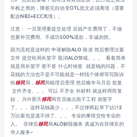
年检之类的，降签完自动变OTL批文必须离境（需要
配合NBI+ECC离境）。
注意： 一旦受理要提交处理 后就产生费用了，不做
也要补完费用。不成功100%退款，非诚勿扰。
因为流程是这样的 申请解除ALO 陈述 然后整理法案
文件 提交给局长签字 取消ALO警戒。。。 看着简单
就是局长签字 签不签 什么时候签 就是钱的问题，不
花钱的方法也不是不可能就是一样找个律师等写陈诉
给
移民
局，
移民
局梳理后受理 然后猴年马月后 批复
文件齐全。。。 可以 不齐全 补材料 就这样周而复
始， 兴许那天
移民
局官员做点面子工程 就签字
了。。。这样花钱最少，，，不过律师起草下估计2
万比索也是逃不掉了。。。 专业的事情交给专业的
人。 菲律宾
移民
局ALO解除服务 真诚为在菲律宾的
华人服务~