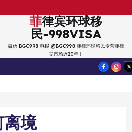
出
入
境
？
菲律宾环球移
民-998VISA
微信 BGC998 电报 @BGC998 菲律环球移民专营菲律
宾市场近20年！
何离境