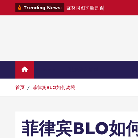
跳
Trending News:
瓦
努
阿
图
护
照
是
否
能
在
马
尼
拉
自
由
转
到
内
容
Home
联系华人移民
首页
菲律宾BLO如何离境
菲律宾BLO如