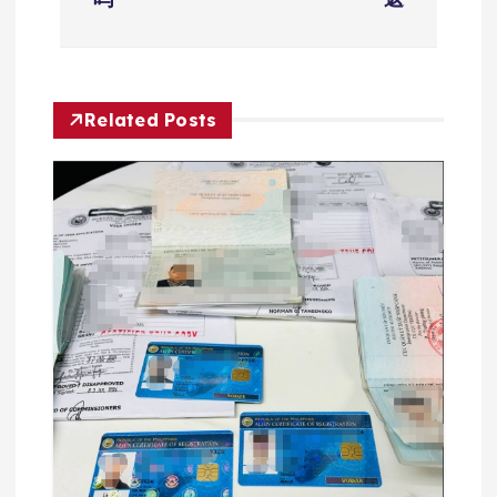
导
航
Related Posts