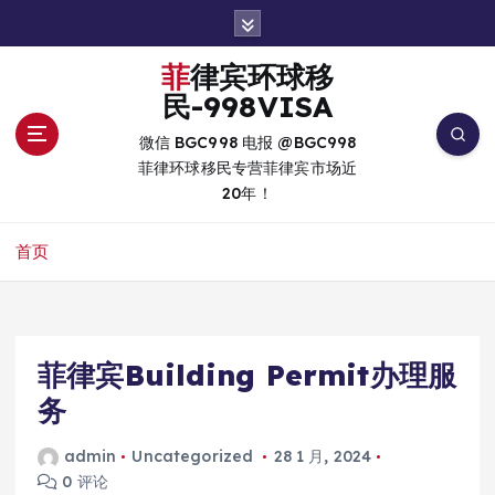
跳
转
到
菲律宾环球移
内
民-998VISA
容
微信 BGC998 电报 @BGC998
菲律环球移民专营菲律宾市场近
20年！
首页
菲律宾Building Permit办理服
务
admin
Uncategorized
28 1 月, 2024
0 评论