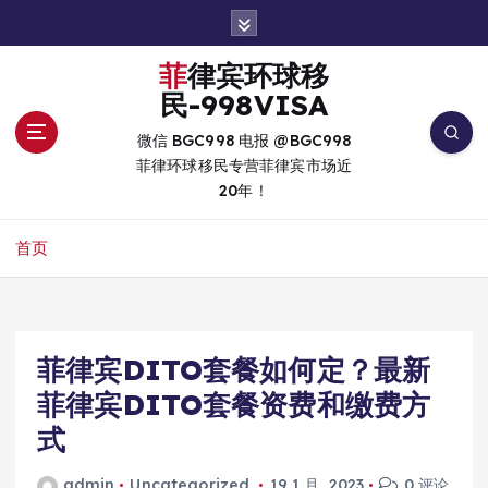
跳
转
到
菲律宾环球移
内
民-998VISA
容
微信 BGC998 电报 @BGC998
菲律环球移民专营菲律宾市场近
20年！
首页
菲律宾DITO套餐如何定？最新
菲律宾DITO套餐资费和缴费方
式
admin
Uncategorized
19 1 月, 2023
0 评论