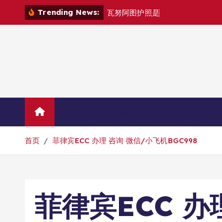
跳
Trending News:
瓦
努
阿
图
护
照
是
否
能
在
马
尼
拉
自
由
转
到
内
容
Home
联系华人移民
首页
菲律宾ECC 办理 咨询 微信/小飞机BGC998
菲律宾ECC 办