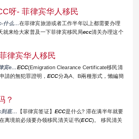
CC呀- 菲律宾华人移民
ecc-什么…
在菲律宾旅游或者工作半年以上都需要办理
天就来给大家普及一下菲律宾移民局
ecc
清关办理这个
– 菲律宾华人移民
是菲律宾e…
ECC
(Emigration Clearance Certificate移民清
要申請的無犯罪證明，
ECC
分為A、B兩種形式，懶編簡
吗？
ecc到底…
【菲律宾签证】
ECC
是什么? 滞在满半年就要
士在离境前必须要办领移民清关证书(
ECC
)。 移民清关