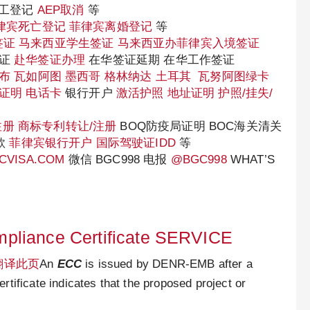
员工登记
AEP取消
等
律宾死亡登记
菲律宾离婚登记
等
签证
马来西亚学生签证
马来西亚办菲律宾入境签证
认证
赴华签证办理
在华签证延期 在华工作签证
布
瓦如阿图
墨西哥
格林纳达
土耳其
瓦努阿图绿卡
证明
电话卡
银行开户
激活护照
地址证明
护照/挂失/
注册
商标专利转让/注册
BOQ防疫局证明 BOC海关清关
款
菲律宾银行开户
国际驾驶证IDD
等
CVISA.COM
微信 BGC998 电报
@BGC998
WHAT’S
pliance Certificate SERVICE
翻译此页
An
ECC
is issued by DENR-EMB after a
ertificate indicates that the proposed project or