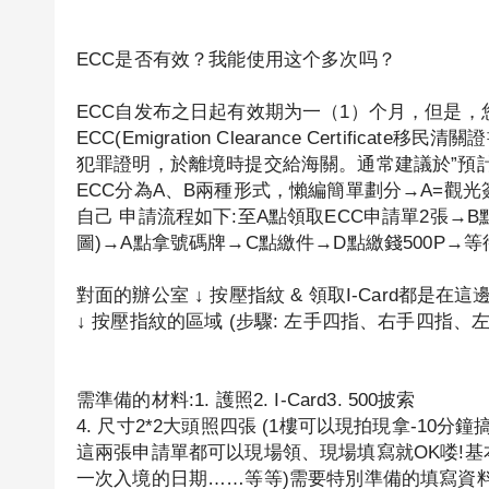
ECC是否有效？我能使用这个多次吗？
ECC自发布之日起有效期为一（1）个月，但是
ECC(Emigration Clearance Certif
犯罪證明，於離境時提交給海關。通常建議於”預
ECC分為A、B兩種形式，懶編簡單劃分→A=觀光
自己 申請流程如下:至A點領取ECC申請單2張→
圖)→A點拿號碼牌→C點繳件→D點繳錢500P→
對面的辦公室 ↓ 按壓指紋 & 領取I-Card都是在這
↓ 按壓指紋的區域 (步驟: 左手四指、右手四指、
需準備的材料:1. 護照2. I-Card3. 500披索
4. 尺寸2*2大頭照四張 (1樓可以現拍現拿-10分鐘
這兩張申請單都可以現場領、現場填寫就OK喽!基本上，
一次入境的日期……等等)需要特別準備的填寫資料有→ 