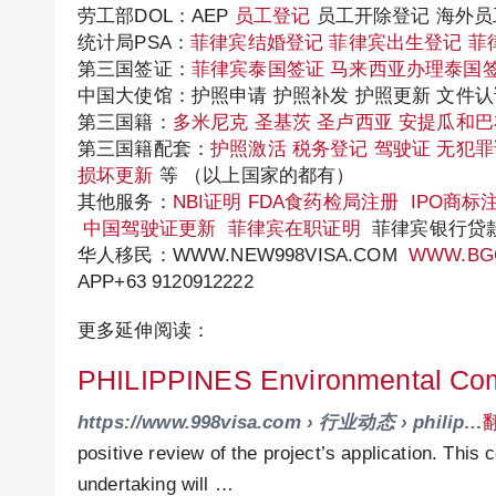
劳工部DOL：AEP
员工登记
员工开除登记 海外
统计局PSA：
菲律宾结婚登记
菲律宾出生登记
菲
第三国签证：
菲律宾泰国签证
马来西亚办理泰国
中国大使馆：护照申请 护照补发 护照更新 文件
第三国籍：
多米尼克
圣基茨
圣卢西亚
安提瓜和巴
第三国籍配套：
护照激活
税务登记
驾驶证
无犯罪
损坏更新
等 （以上国家的都有）
其他服务：
NBI证明
FDA食药检局注册
IPO商标
中国驾驶证更新
菲律宾在职证明
菲律宾银行贷
华人移民：WWW.NEW998VISA.COM
WWW.BG
APP+63 9120912222
更多延伸阅读：
PHILIPPINES Environmental Com
https://www.998visa.com › 行业动态 › philip…
positive review of the project’s application. This c
undertaking will …