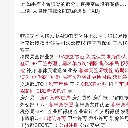
址 如果有不會填寫的部分，直接空白沒有關係…
三欄~人員連問都沒問就給過關了XD)
菲律宾华人移民 MAKATI实体注册公司，移民局
外交部授权 菲律宾司法部授权 信誉有保证 主营
籍等 .
移民局全部业务：
9A旅游签证
入境保关
机场捞人
签证
9G工签办理
，
黑名单查询/清除
退休移民
投
检
补办 菲律宾遣返otl业务
菲律宾签证续签
逾期
清关
旅游签证延期
原有长期签证更换国籍
落地签
交通部LTO：
汽车年检
车牌
OR/CR补办
和
汽车
驾驶证
CDE考试包过
等
房产局：
房产入户/过户
房产贷款 房产抵押/解除
外交部DFA：
菲律宾护照
菲律宾文件认证
菲律宾
税务局BIR：企业所得税 企业审计 个人所得税 
市政府CH：
建筑许可
卫生许可 营业许可 装修许
工贸部SEC/DTI：
公司注册
公司变更 等