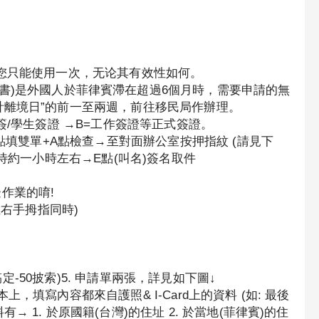
，您只能使用一次，无论其有效性如何。
icate移民清關證書)是外國人於菲律賓滯在超過6個月時，需要申請的無
計離境日”的前一至兩週，前往移民局作辦理。
簽/學生簽證 →B=工作簽證等正式簽證。
B點填雙單+A點檢查→至對面辦公室按押指紋 (請見下
等待約一小時左右→E點(叫名)簽名取件
邊作業的唷!
左右手拇指同時)
搞定-50披索)5. 申請單兩張，詳見如下圖↓
填寫內容都來自護照& I-Card上的資料 (如: 最後
1. 於原國籍(台灣)的住址 2. 於當地(菲律賓)的住