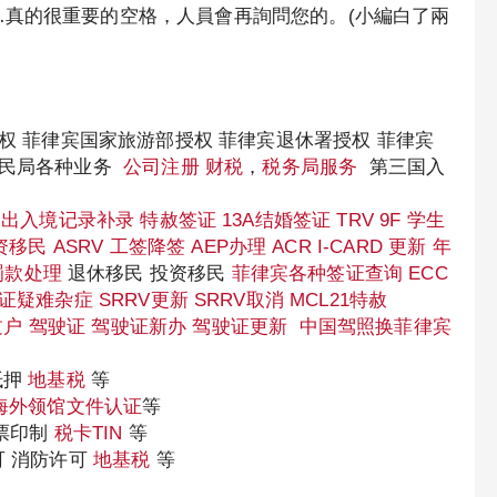
…真的很重要的空格，人員會再詢問您的。(小編白了兩
授权 菲律宾国家旅游部授权 菲律宾退休署授权 菲律宾
移民局各种业务
公司注册
财税
，
税务局服务
第三国入
出入境记录补录
特赦签证
13A结婚签证
TRV
9F 学生
资移民
ASRV
工签降签
AEP办理
ACR I-CARD 更新
年
罚款处理
退休移民 投资移民
菲律宾各种签证查询
ECC
证疑难杂症
SRRV更新
SRRV取消
MCL21特赦
过户
驾驶证
驾驶证新办
驾驶证更新
中国驾照换菲律宾
抵押
地基税
等
海外领馆文件认证
等
发票印制
税卡TIN
等
可 消防许可
地基税
等