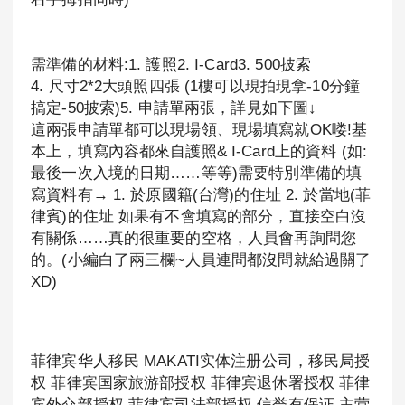
需準備的材料:1. 護照2. I-Card3. 500披索
4. 尺寸2*2大頭照四張 (1樓可以現拍現拿-10分鐘
搞定-50披索)5. 申請單兩張，詳見如下圖↓
這兩張申請單都可以現場領、現場填寫就OK喽!基
本上，填寫內容都來自護照& I-Card上的資料 (如:
最後一次入境的日期……等等)需要特別準備的填
寫資料有→ 1. 於原國籍(台灣)的住址 2. 於當地(菲
律賓)的住址 如果有不會填寫的部分，直接空白沒
有關係……真的很重要的空格，人員會再詢問您
的。(小編白了兩三欄~人員連問都沒問就給過關了
XD)
菲律宾华人移民 MAKATI实体注册公司，移民局授
权 菲律宾国家旅游部授权 菲律宾退休署授权 菲律
宾外交部授权 菲律宾司法部授权 信誉有保证 主营