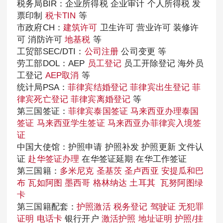
税务局BIR：企业所得税 企业审计 个人所得税 发
票印制
税卡TIN
等
市政府CH：
建筑许可
卫生许可 营业许可 装修许
可 消防许可
地基税
等
工贸部SEC/DTI：
公司注册
公司变更 等
劳工部DOL：AEP
员工登记
员工开除登记 海外员
工登记
AEP取消
等
统计局PSA：
菲律宾结婚登记
菲律宾出生登记
菲
律宾死亡登记
菲律宾离婚登记
等
第三国签证：
菲律宾泰国签证
马来西亚办理泰国
签证
马来西亚学生签证
马来西亚办菲律宾入境签
证
中国大使馆：护照申请 护照补发 护照更新 文件认
证
赴华签证办理
在华签证延期 在华工作签证
第三国籍：
多米尼克
圣基茨
圣卢西亚
安提瓜和巴
布
瓦如阿图
墨西哥
格林纳达
土耳其
瓦努阿图绿
卡
第三国籍配套：
护照激活
税务登记
驾驶证
无犯罪
证明
电话卡
银行开户
激活护照
地址证明
护照/挂