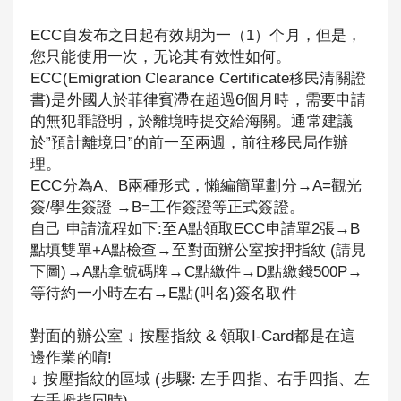
ECC自发布之日起有效期为一（1）个月，但是，
您只能使用一次，无论其有效性如何。
ECC(Emigration Clearance Certificate移民清關證
書)是外國人於菲律賓滯在超過6個月時，需要申請
的無犯罪證明，於離境時提交給海關。通常建議
於”預計離境日”的前一至兩週，前往移民局作辦
理。
ECC分為A、B兩種形式，懶編簡單劃分→A=觀光
簽/學生簽證 →B=工作簽證等正式簽證。
自己 申請流程如下:至A點領取ECC申請單2張→B
點填雙單+A點檢查→至對面辦公室按押指紋 (請見
下圖)→A點拿號碼牌→C點繳件→D點繳錢500P→
等待約一小時左右→E點(叫名)簽名取件
對面的辦公室 ↓ 按壓指紋 & 領取I-Card都是在這
邊作業的唷!
↓ 按壓指紋的區域 (步驟: 左手四指、右手四指、左
右手拇指同時)