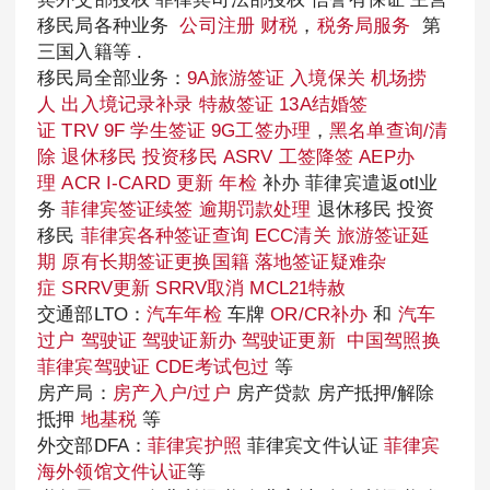
移民局各种业务
公司注册
财税
，
税务局服务
第
三国入籍等 .
移民局全部业务：
9A旅游签证
入境保关
机场捞
人
出入境记录补录
特赦签证
13A结婚签
证
TRV
9F 学生签证
9G工签办理
，
黑名单查询/清
除
退休移民
投资移民
ASRV
工签降签
AEP办
理
ACR I-CARD 更新
年检
补办 菲律宾遣返otl业
务
菲律宾签证续签
逾期罚款处理
退休移民 投资
移民
菲律宾各种签证查询
ECC清关
旅游签证延
期
原有长期签证更换国籍
落地签证疑难杂
症
SRRV更新
SRRV取消
MCL21特赦
交通部LTO：
汽车年检
车牌
OR/CR补办
和
汽车
过户
驾驶证
驾驶证新办
驾驶证更新
中国驾照换
菲律宾驾驶证
CDE考试包过
等
房产局：
房产入户/过户
房产贷款 房产抵押/解除
抵押
地基税
等
外交部DFA：
菲律宾护照
菲律宾文件认证
菲律宾
海外领馆文件认证
等